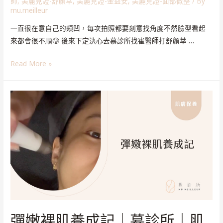
師
,
美麗見證-舒顏萃
,
美麗見證-金益安
,
美麗見證-面部微整
/ By
mu.meilleur
一直很在意自己的頰凹，每次拍照都要刻意找角度不然臉型看起
來都會很不順🥲 後來下定決心去慕診所找崔醫師打舒顏萃 …
Read More »
彈嫩裸肌養成記｜慕診所｜肌