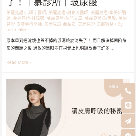
了！｜慕診所｜玻尿酸
美麗見證-呂曜宇醫師
,
美麗見證-周祐汝醫師
,
美麗見證-崔美怡醫
師
,
美麗見證-林暐熙
,
美麗見證-熱門文章
,
美麗見證-玻尿酸
,
美麗
見證-皮膚專科醫師
,
美麗見證-金益安
,
美麗見證-面部微整
/ By
mu.meilleur
原本重到連濾鏡也蓋不掉的淚溝終於消失了！ 而且解決掉凹陷陰
影的問題之後 過敏的黑眼圈在視覺上也明顯改善了許多 …
Read More »