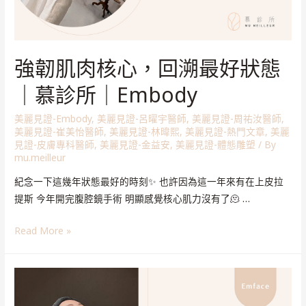
強韌肌肉核心，回溯最好狀態
｜慕診所｜Embody
美麗見證-Embody
,
美麗見證-呂曜宇醫師
,
美麗見證-周祐汝醫師
,
美麗見證-崔美怡醫師
,
美麗見證-林暐熙
,
美麗見證-熱門文章
,
美麗
見證-皮膚專科醫師
,
美麗見證-金益安
,
美麗見證-體態雕塑
/ By
mu.meilleur
紀念一下這幾年狀態最好的時刻✨ 也許因為這一年來有在上皮拉
提斯 今年開完腹腔鏡手術 明顯感覺核心肌力沒有了🫠 …
Read More »