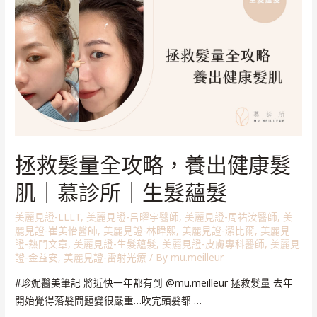
拯救髮量全攻略，養出健康髮
肌｜慕診所｜生髮蘊髮
美麗見證-LLLT
,
美麗見證-呂曜宇醫師
,
美麗見證-周祐汝醫師
,
美
麗見證-崔美怡醫師
,
美麗見證-林暐熙
,
美麗見證-潔比爾
,
美麗見
證-熱門文章
,
美麗見證-生髮蘊髮
,
美麗見證-皮膚專科醫師
,
美麗見
證-金益安
,
美麗見證-雷射光療
/ By
mu.meilleur
#珍妮醫美筆記 將近快一年都有到 @mu.meilleur 拯救髮量 去年
開始覺得落髮問題變很嚴重…吹完頭髮都 …