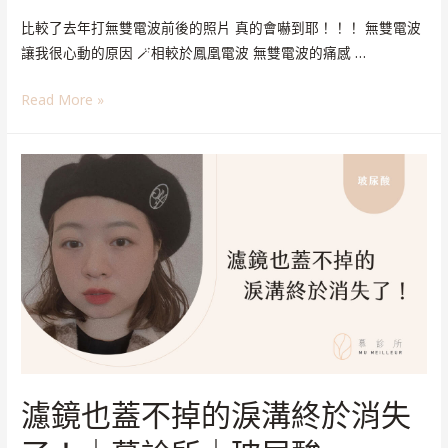
比較了去年打無雙電波前後的照片 真的會嚇到耶！！！ 無雙電波
讓我很心動的原因 🪄相較於鳳凰電波 無雙電波的痛感 …
Read More »
濾鏡也蓋不掉的淚溝終於消失