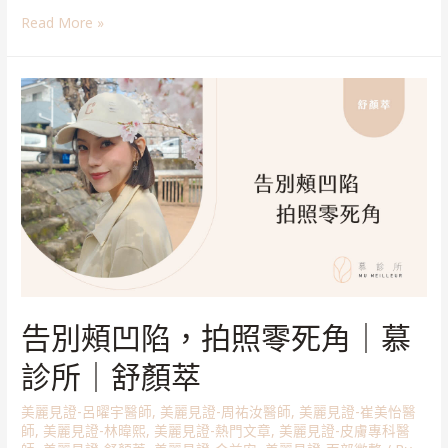
Read More »
告別頰凹陷，拍照零死角｜慕
診所｜舒顏萃
美麗見證-呂曜宇醫師
,
美麗見證-周祐汝醫師
,
美麗見證-崔美怡醫
師
,
美麗見證-林暐熙
,
美麗見證-熱門文章
,
美麗見證-皮膚專科醫