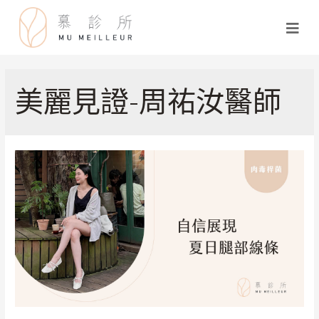
美麗見證-周祐汝醫師