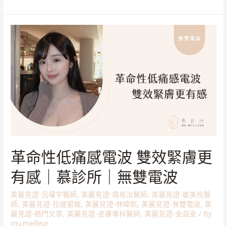
革命性低痛感電波 雙效緊膚更
有感｜慕診所｜無雙電波
美麗見證-呂曜宇醫師
,
美麗見證-周祐汝醫師
,
美麗見證-崔美怡醫
師
,
美麗見證-拉提緊緻
,
美麗見證-林暐熙
,
美麗見證-無雙電波
,
美
麗見證-熱門文章
,
美麗見證-皮膚專科醫師
,
美麗見證-金益安
/ By
mu.meilleur