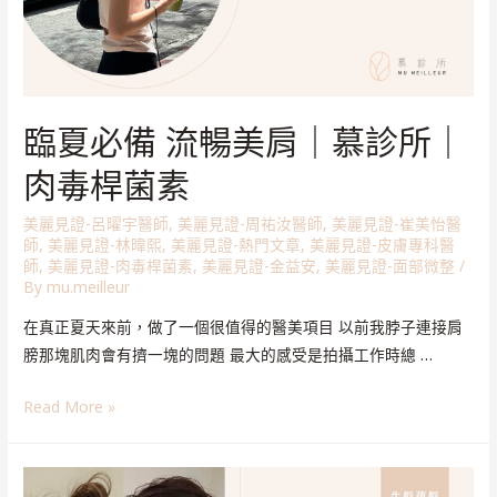
臨夏必備 流暢美肩｜慕診所｜
肉毒桿菌素
美麗見證-呂曜宇醫師
,
美麗見證-周祐汝醫師
,
美麗見證-崔美怡醫
師
,
美麗見證-林暐熙
,
美麗見證-熱門文章
,
美麗見證-皮膚專科醫
師
,
美麗見證-肉毒桿菌素
,
美麗見證-金益安
,
美麗見證-面部微整
/
By
mu.meilleur
在真正夏天來前，做了一個很值得的醫美項目 以前我脖子連接肩
膀那塊肌肉會有擠一塊的問題 最大的感受是拍攝工作時總 …
Read More »