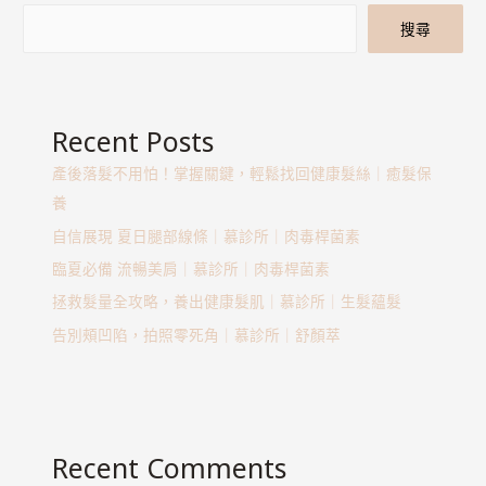
搜尋
Recent Posts
產後落髮不用怕！掌握關鍵，輕鬆找回健康髮絲｜癒髮保
養
自信展現 夏日腿部線條｜慕診所｜肉毒桿菌素
臨夏必備 流暢美肩｜慕診所｜肉毒桿菌素
拯救髮量全攻略，養出健康髮肌｜慕診所｜生髮蘊髮
告別頰凹陷，拍照零死角｜慕診所｜舒顏萃
Recent Comments