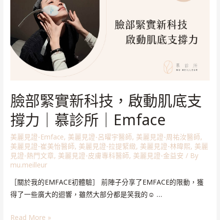
臉部緊實新科技，啟動肌底支
撐力｜慕診所｜Emface
美麗見證-Emface
,
美麗見證-呂曜宇醫師
,
美麗見證-周祐汝醫師
,
美麗見證-崔美怡醫師
,
美麗見證-拉提緊緻
,
美麗見證-林暐熙
,
美麗
見證-熱門文章
,
美麗見證-皮膚專科醫師
,
美麗見證-金益安
/ By
mu.meilleur
［關於我的EMFACE初體驗］ 前陣子分享了EMFACE的限動，獲
得了一些廣大的迴響，雖然大部分都是笑我的☺️ …
Read More »