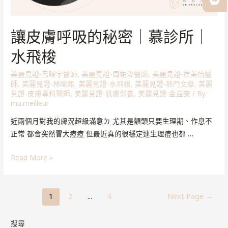
讓皮膚呼吸的秘密｜慕診所｜
水飛梭
美麗見證-呂曜宇醫師
,
美麗見證-周祐汝醫師
,
美麗見證-崔美怡醫
師
,
美麗見證-林暐熙
,
美麗見證-水飛梭
,
美麗見證-熱門文章
,
美麗
見證-皮膚專科醫師
,
美麗見證-肌膚保養
,
美麗見證-金益安
/ By
mu.meilleur
近兩個月對我的膚況超級滿意ㄉ 尤其是額頭只要生理期、作息不
正常 都會突然冒大痘痘 但最近真的很穩定連生理痘也都 …
Read More »
1
2
...
4
Next Page
→
搜尋