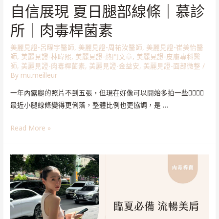
自信展現 夏日腿部線條｜慕診
所｜肉毒桿菌素
美麗見證-呂曜宇醫師
,
美麗見證-周祐汝醫師
,
美麗見證-崔美怡醫
師
,
美麗見證-林暐熙
,
美麗見證-熱門文章
,
美麗見證-皮膚專科醫
師
,
美麗見證-肉毒桿菌素
,
美麗見證-金益安
,
美麗見證-面部微整
/
By
mu.meilleur
一年內露腿的照片不到五張，但現在好像可以開始多拍一些🧏🏻‍♀️✨
最近小腿線條變得更俐落，整體比例也更協調，是 …
Read More »