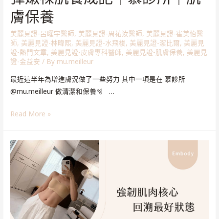
膚保養
美麗見證-呂曜宇醫師
,
美麗見證-周祐汝醫師
,
美麗見證-崔美怡醫
師
,
美麗見證-林暐熙
,
美麗見證-水飛梭
,
美麗見證-潔比爾
,
美麗見
證-熱門文章
,
美麗見證-皮膚專科醫師
,
美麗見證-肌膚保養
,
美麗見
證-金益安
/ By
mu.meilleur
最近這半年為增進膚況做了一些努力 其中一項是在 慕診所
@mu.meilleur 做清潔和保養🫧 …
Read More »