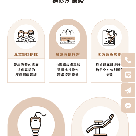
慕診所優勢