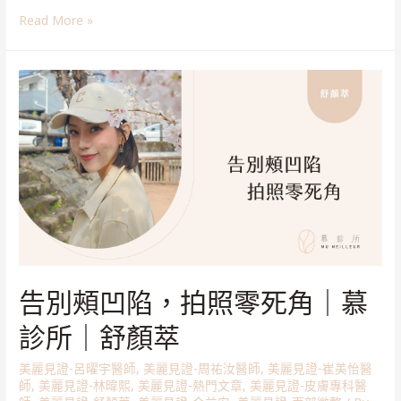
Read More »
告別頰凹陷，拍照零死角｜慕
診所｜舒顏萃
美麗見證-呂曜宇醫師
,
美麗見證-周祐汝醫師
,
美麗見證-崔美怡醫
師
,
美麗見證-林暐熙
,
美麗見證-熱門文章
,
美麗見證-皮膚專科醫