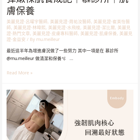
膚保養
美麗見證-呂曜宇醫師
,
美麗見證-周祐汝醫師
,
美麗見證-崔美怡醫
師
,
美麗見證-林暐熙
,
美麗見證-水飛梭
,
美麗見證-潔比爾
,
美麗見
證-熱門文章
,
美麗見證-皮膚專科醫師
,
美麗見證-肌膚保養
,
美麗見
證-金益安
/ By
mu.meilleur
最近這半年為增進膚況做了一些努力 其中一項是在 慕診所
@mu.meilleur 做清潔和保養🫧 …
Read More »