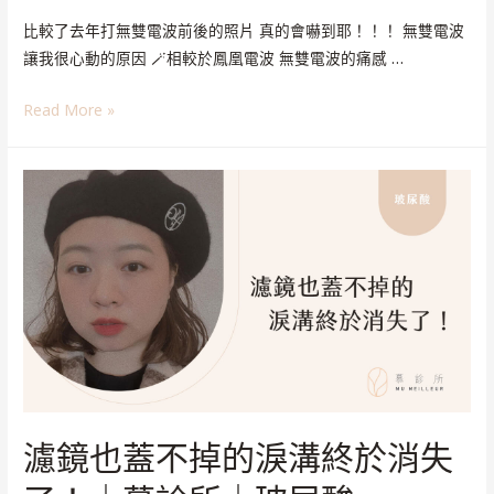
比較了去年打無雙電波前後的照片 真的會嚇到耶！！！ 無雙電波
讓我很心動的原因 🪄相較於鳳凰電波 無雙電波的痛感 …
Read More »
濾鏡也蓋不掉的淚溝終於消失