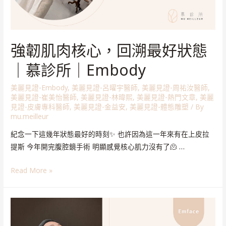
強韌肌肉核心，回溯最好狀態
｜慕診所｜Embody
美麗見證-Embody
,
美麗見證-呂曜宇醫師
,
美麗見證-周祐汝醫師
,
美麗見證-崔美怡醫師
,
美麗見證-林暐熙
,
美麗見證-熱門文章
,
美麗
見證-皮膚專科醫師
,
美麗見證-金益安
,
美麗見證-體態雕塑
/ By
mu.meilleur
紀念一下這幾年狀態最好的時刻✨ 也許因為這一年來有在上皮拉
提斯 今年開完腹腔鏡手術 明顯感覺核心肌力沒有了🫠 …
Read More »