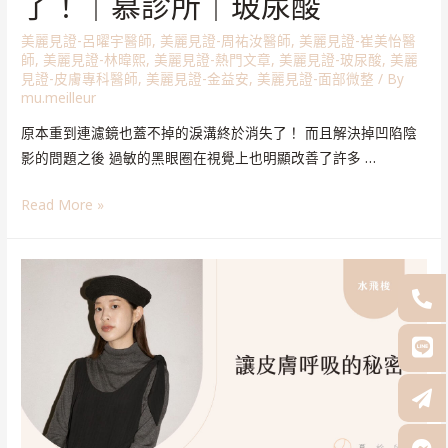
了！｜慕診所｜玻尿酸
美麗見證-呂曜宇醫師
,
美麗見證-周祐汝醫師
,
美麗見證-崔美怡醫
師
,
美麗見證-林暐熙
,
美麗見證-熱門文章
,
美麗見證-玻尿酸
,
美麗
見證-皮膚專科醫師
,
美麗見證-金益安
,
美麗見證-面部微整
/ By
mu.meilleur
原本重到連濾鏡也蓋不掉的淚溝終於消失了！ 而且解決掉凹陷陰
影的問題之後 過敏的黑眼圈在視覺上也明顯改善了許多 …
Read More »