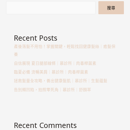
搜尋
Recent Posts
產後落髮不用怕！掌握關鍵，輕鬆找回健康髮絲｜癒髮保
養
自信展現 夏日腿部線條｜慕診所｜肉毒桿菌素
臨夏必備 流暢美肩｜慕診所｜肉毒桿菌素
拯救髮量全攻略，養出健康髮肌｜慕診所｜生髮蘊髮
告別頰凹陷，拍照零死角｜慕診所｜舒顏萃
Recent Comments