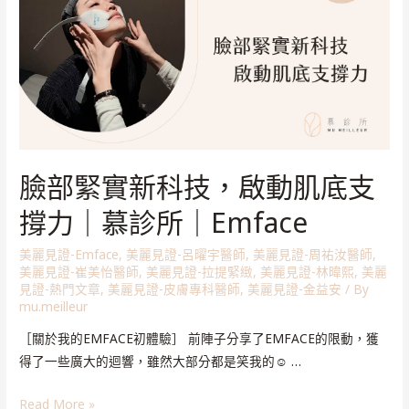
臉部緊實新科技，啟動肌底支
撐力｜慕診所｜Emface
美麗見證-Emface
,
美麗見證-呂曜宇醫師
,
美麗見證-周祐汝醫師
,
美麗見證-崔美怡醫師
,
美麗見證-拉提緊緻
,
美麗見證-林暐熙
,
美麗
見證-熱門文章
,
美麗見證-皮膚專科醫師
,
美麗見證-金益安
/ By
mu.meilleur
［關於我的EMFACE初體驗］ 前陣子分享了EMFACE的限動，獲
得了一些廣大的迴響，雖然大部分都是笑我的☺️ …
Read More »