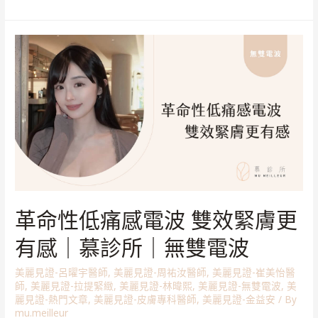
革命性低痛感電波 雙效緊膚更
有感｜慕診所｜無雙電波
美麗見證-呂曜宇醫師
,
美麗見證-周祐汝醫師
,
美麗見證-崔美怡醫
師
,
美麗見證-拉提緊緻
,
美麗見證-林暐熙
,
美麗見證-無雙電波
,
美
麗見證-熱門文章
,
美麗見證-皮膚專科醫師
,
美麗見證-金益安
/ By
mu.meilleur