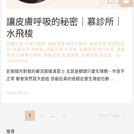
讓皮膚呼吸的秘密｜慕診所｜
水飛梭
美麗見證-呂曜宇醫師
,
美麗見證-周祐汝醫師
,
美麗見證-崔美怡醫
師
,
美麗見證-林暐熙
,
美麗見證-水飛梭
,
美麗見證-熱門文章
,
美麗
見證-皮膚專科醫師
,
美麗見證-肌膚保養
,
美麗見證-金益安
/ By
mu.meilleur
近兩個月對我的膚況超級滿意ㄉ 尤其是額頭只要生理期、作息不
正常 都會突然冒大痘痘 但最近真的很穩定連生理痘也都 …
Read More »
1
2
...
9
Next Page
→
搜尋