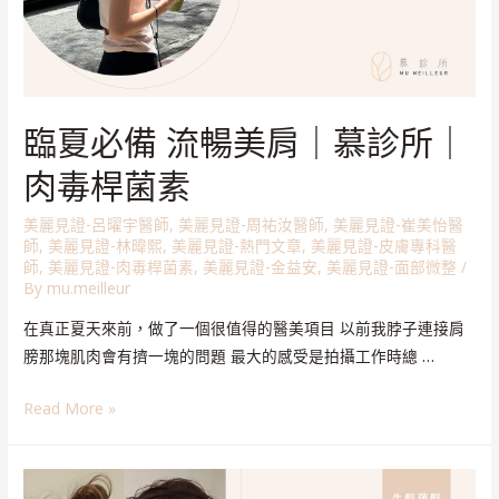
臨夏必備 流暢美肩｜慕診所｜
肉毒桿菌素
美麗見證-呂曜宇醫師
,
美麗見證-周祐汝醫師
,
美麗見證-崔美怡醫
師
,
美麗見證-林暐熙
,
美麗見證-熱門文章
,
美麗見證-皮膚專科醫
師
,
美麗見證-肉毒桿菌素
,
美麗見證-金益安
,
美麗見證-面部微整
/
By
mu.meilleur
在真正夏天來前，做了一個很值得的醫美項目 以前我脖子連接肩
膀那塊肌肉會有擠一塊的問題 最大的感受是拍攝工作時總 …
Read More »