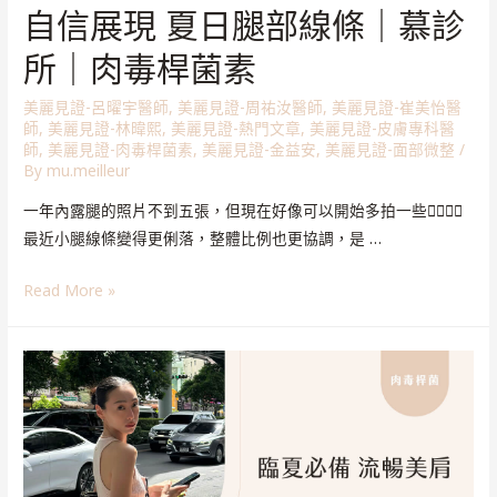
自信展現 夏日腿部線條｜慕診
所｜肉毒桿菌素
美麗見證-呂曜宇醫師
,
美麗見證-周祐汝醫師
,
美麗見證-崔美怡醫
師
,
美麗見證-林暐熙
,
美麗見證-熱門文章
,
美麗見證-皮膚專科醫
師
,
美麗見證-肉毒桿菌素
,
美麗見證-金益安
,
美麗見證-面部微整
/
By
mu.meilleur
一年內露腿的照片不到五張，但現在好像可以開始多拍一些🧏🏻‍♀️✨
最近小腿線條變得更俐落，整體比例也更協調，是 …
Read More »