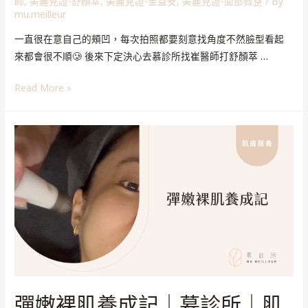
師
,
美麗見證-舒顏萃
,
美麗見證-金益安
,
美麗見證-面部微整
/ By
mu.meilleur
一直很在意自己的頰凹，每次拍照都要刻意找角度不然臉型看起
來都會很不順🥲 後來下定決心去慕診所找崔醫師打舒顏萃 …
Read More »
彈嫩裸肌養成記｜慕診所｜肌