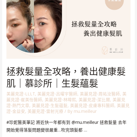
拯救髮量全攻略，養出健康髮
肌｜慕診所｜生髮蘊髮
美麗見證-LLLT
,
美麗見證-呂曜宇醫師
,
美麗見證-周祐汝醫師
,
美
麗見證-崔美怡醫師
,
美麗見證-林暐熙
,
美麗見證-潔比爾
,
美麗見
證-熱門文章
,
美麗見證-生髮蘊髮
,
美麗見證-皮膚專科醫師
,
美麗見
證-金益安
,
美麗見證-雷射光療
/ By
mu.meilleur
#珍妮醫美筆記 將近快一年都有到 @mu.meilleur 拯救髮量 去年
開始覺得落髮問題變很嚴重…吹完頭髮都 …