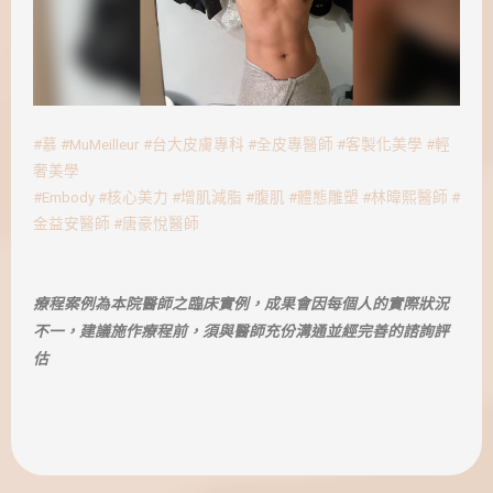
#慕
#MuMeilleur
#台大皮膚專科
#全皮專醫師
#客製化美學
#輕
奢美學
#Embody
#核心美力
#增肌減脂
#腹肌
#體態雕塑
#林暐熙醫師
#
金益安醫師
#唐豪悅醫師
療程案例為本院醫師之臨床實例，成果會因每個人的實際狀況
不一，建議施作療程前，須與醫師充份溝通並經完善的諮詢評
估