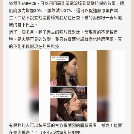
儀器叫EMFACE，可以利用高能量電流達到緊緻拉提的效果、讓
肌肉張力增加30% 、皺紋減少37%，還可以促進膠原蛋白增
生，二話不說立刻請醫師幫我貼在日益下垂的面部跟一直糾纏
我的雙下巴上。
過了一個多月，翻了過去的照片做對比，發現真的不是智商
稅，是肉眼可見的改變，我只有做兩堂課就變化這麼明顯，真
的不能不佩服現在的黑科技。
有興趣的人可以私訊慕的官方帳號預約體驗看看，傑克！這實
在是太神奇了！（不小心透露年紀的梗）