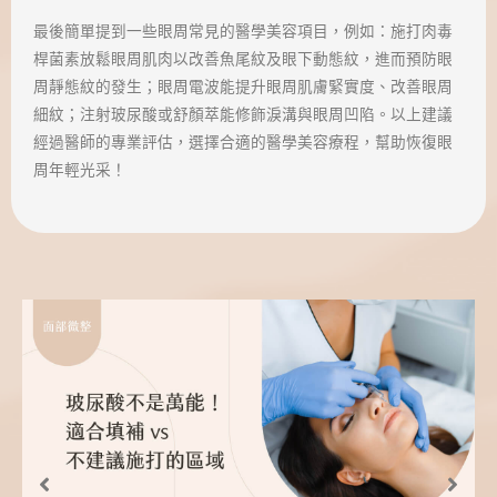
最後簡單提到一些眼周常見的醫學美容項目，例如：施打肉毒
桿菌素放鬆眼周肌肉以改善魚尾紋及眼下動態紋，進而預防眼
周靜態紋的發生；眼周電波能提升眼周肌膚緊實度、改善眼周
細紋；注射玻尿酸或舒顏萃能修飾淚溝與眼周凹陷。以上建議
經過醫師的專業評估，選擇合適的醫學美容療程，幫助恢復眼
周年輕光采！