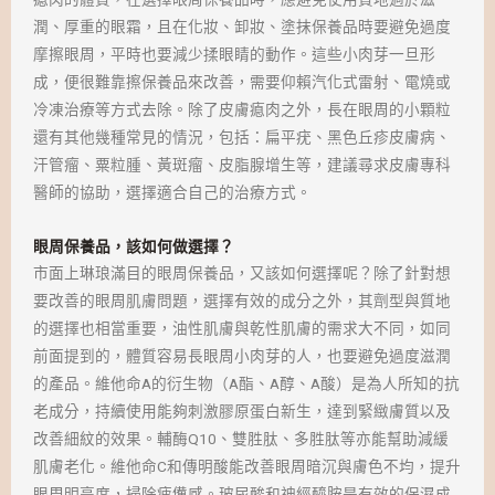
潤、厚重的眼霜，且在化妝、卸妝、塗抹保養品時要避免過度
摩擦眼周，平時也要減少揉眼睛的動作。這些小肉芽一旦形
成，便很難靠擦保養品來改善，需要仰賴汽化式雷射、電燒或
冷凍治療等方式去除。除了皮膚瘜肉之外，長在眼周的小顆粒
還有其他幾種常見的情況，包括：扁平疣、黑色丘疹皮膚病、
汗管瘤、粟粒腫、黃斑瘤、皮脂腺增生等，建議尋求皮膚專科
醫師的協助，選擇適合自己的治療方式。
眼周保養品，該如何做選擇？
市面上琳琅滿目的眼周保養品，又該如何選擇呢？除了針對想
要改善的眼周肌膚問題，選擇有效的成分之外，其劑型與質地
的選擇也相當重要，油性肌膚與乾性肌膚的需求大不同，如同
前面提到的，體質容易長眼周小肉芽的人，也要避免過度滋潤
的產品。維他命A的衍生物（A酯、A醇、A酸）是為人所知的抗
老成分，持續使用能夠刺激膠原蛋白新生，達到緊緻膚質以及
改善細紋的效果。輔酶Q10、雙胜肽、多胜肽等亦能幫助減緩
肌膚老化。維他命C和傳明酸能改善眼周暗沉與膚色不均，提升
眼周明亮度，掃除疲憊感。玻尿酸和神經醯胺是有效的保濕成