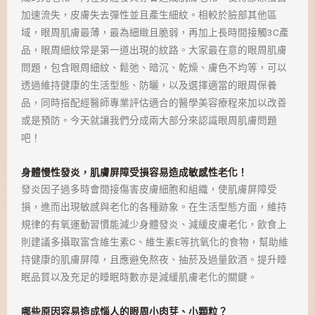
加速流失，皮膚失去彈性並且產生細紋。相較於臉部其他區
域，眼周肌膚最薄，最為細緻且脆弱，再加上長時間接觸3C產
品，眼周細紋常是第一道出現的紋路。大家最在意的眼周肌膚
問題，包含眼周細紋、鬆弛、暗沉、乾燥、膚色不均等，可以
透過維持健康的生活型態、防曬，以及選擇適當的眼周保養
品，同時搭配經醫師專業評估適合的醫學美容療程來加以改善
或是預防。今天就讓我們分成兩大部分來認識眼周肌膚問題
吧！
身體慢性發炎，肌膚屏障受損容易造成敏感性老化！
發炎因子過多時會間接傷害皮膚細胞和組織，使肌膚屏障受
損，進而出現敏感與老化的各種跡象。在生活型態方面，維持
規律的有氧運動習慣能減少身體發炎、減緩皮膚老化，飲食上
則建議多攝取富含維生素C、維生素E等抗氧化的食物，幫助維
持健康的肌膚屏障，且應避免熬夜、抽菸及過量飲酒。提升睡
眠品質以及充足的睡眠時數亦是減緩肌膚老化的關鍵。
哪些原因容易造成惱人的眼周小肉芽、小顆粒？