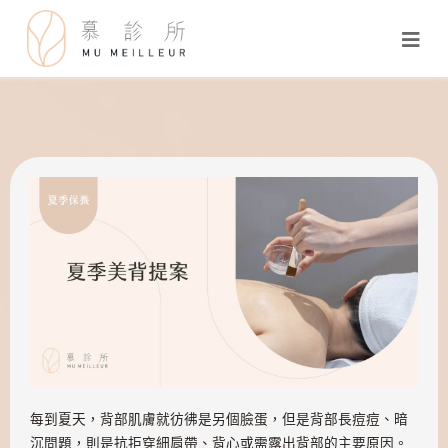
每到夏天，背部肌膚就彷彿是另個臉蛋，但是背部長痘痘、暗
沉問題，則是抗拒穿細肩帶、背心或需露出背部的主要原因。