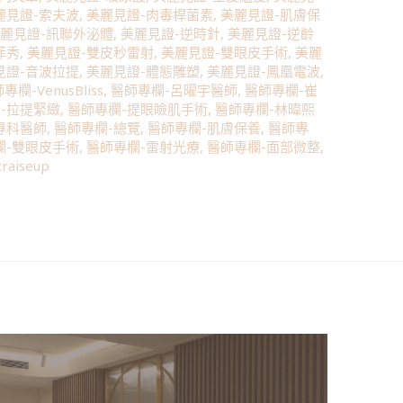
麗見證-索夫波
,
美麗見證-肉毒桿菌素
,
美麗見證-肌膚保
麗見證-訊聯外泌體
,
美麗見證-逆時針
,
美麗見證-逆齡
菲秀
,
美麗見證-雙皮秒雷射
,
美麗見證-雙眼皮手術
,
美麗
見證-音波拉提
,
美麗見證-體態雕塑
,
美麗見證-鳳凰電波
,
專欄-VenusBliss
,
醫師專欄-呂曜宇醫師
,
醫師專欄-崔
-拉提緊緻
,
醫師專欄-提眼瞼肌手術
,
醫師專欄-林暐熙
專科醫師
,
醫師專欄-總覽
,
醫師專欄-肌膚保養
,
醫師專
欄-雙眼皮手術
,
醫師專欄-雷射光療
,
醫師專欄-面部微整
,
craiseup