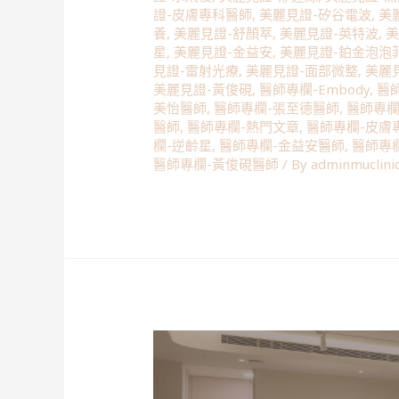
證-皮膚專科醫師
,
美麗見證-矽谷電波
,
美
養
,
美麗見證-舒顏萃
,
美麗見證-英特波
,
美
星
,
美麗見證-金益安
,
美麗見證-鉑金泡泡
見證-雷射光療
,
美麗見證-面部微整
,
美麗
美麗見證-黃俊硯
,
醫師專欄-Embody
,
醫師
美怡醫師
,
醫師專欄-張至德醫師
,
醫師專欄
醫師
,
醫師專欄-熱門文章
,
醫師專欄-皮膚
欄-逆齡星
,
醫師專欄-金益安醫師
,
醫師專
醫師專欄-黃俊硯醫師
/ By
adminmuclini