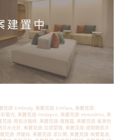
麗見證-Embody
,
美麗見證-Emface
,
美麗見證-
2彩衝光
,
美麗見證-Ondapro
,
美麗見證-VenusBliss
,
美
麗見證-周祐汝醫師
,
美麗見證-喬雅露
,
美麗見證-崔美怡
瑪莎水光針
,
美麗見證-拉提緊緻
,
美麗見證-提眼瞼肌手
麗見證-洢蓮絲
,
美麗見證-潔比爾
,
美麗見證-無雙電波
,