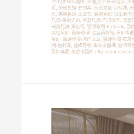
證-皮膚專科醫師
,
美麗見證-矽谷電波
,
美
養
,
美麗見證-舒顏萃
,
美麗見證-英特波
,
美
星
,
美麗見證-金益安
,
美麗見證-鉑金泡泡
見證-雷射光療
,
美麗見證-面部微整
,
美麗
美麗見證-黃俊硯
,
醫師專欄-Embody
,
醫師
美怡醫師
,
醫師專欄-張至德醫師
,
醫師專欄
醫師
,
醫師專欄-熱門文章
,
醫師專欄-皮膚
欄-逆齡星
,
醫師專欄-金益安醫師
,
醫師專
醫師專欄-黃俊硯醫師
/ By
adminmuclini