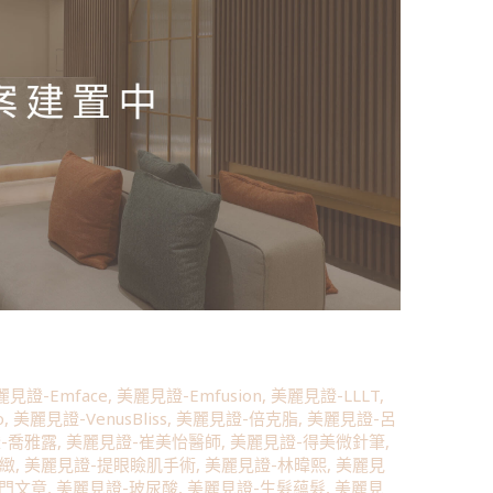
麗見證-Emface
,
美麗見證-Emfusion
,
美麗見證-LLLT
,
o
,
美麗見證-VenusBliss
,
美麗見證-倍克脂
,
美麗見證-呂
-喬雅露
,
美麗見證-崔美怡醫師
,
美麗見證-得美微針筆
,
緊緻
,
美麗見證-提眼瞼肌手術
,
美麗見證-林暐熙
,
美麗見
熱門文章
,
美麗見證-玻尿酸
,
美麗見證-生髮蘊髮
,
美麗見