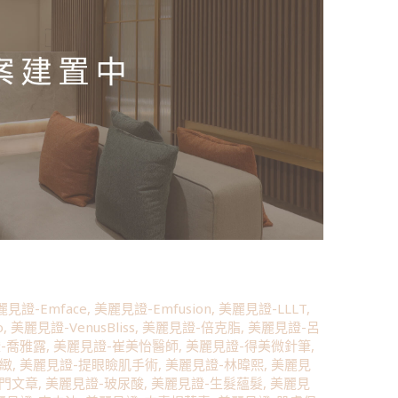
麗見證-Emface
,
美麗見證-Emfusion
,
美麗見證-LLLT
,
o
,
美麗見證-VenusBliss
,
美麗見證-倍克脂
,
美麗見證-呂
-喬雅露
,
美麗見證-崔美怡醫師
,
美麗見證-得美微針筆
,
緊緻
,
美麗見證-提眼瞼肌手術
,
美麗見證-林暐熙
,
美麗見
熱門文章
,
美麗見證-玻尿酸
,
美麗見證-生髮蘊髮
,
美麗見