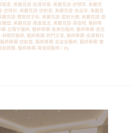
桿菌素
,
美麗見證-肌膚保養
,
美麗見證-舒顏萃
,
美麗見
證-逆時針
,
美麗見證-逆齡星
,
美麗見證-金益安
,
美麗見
美麗見證-雙眼皮手術
,
美麗見證-雷射光療
,
美麗見證-面
態雕塑
,
美麗見證-鳳凰電波
,
美麗見證-黃俊硯
,
醫師專
專欄-呂曜宇醫師
,
醫師專欄-崔美怡醫師
,
醫師專欄-張至
-林暐熙醫師
,
醫師專欄-熱門文章
,
醫師專欄-皮膚專科
,
醫師專欄-逆齡星
,
醫師專欄-金益安醫師
,
醫師專欄-雙
面部微整
,
醫師專欄-黃俊硯醫師
/ By