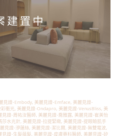
麗見證-Embody
,
美麗見證-Emface
,
美麗見證-
2彩衝光
,
美麗見證-Ondapro
,
美麗見證-VenusBliss
,
美
麗見證-周祐汝醫師
,
美麗見證-喬雅露
,
美麗見證-崔美怡
瑪莎水光針
,
美麗見證-拉提緊緻
,
美麗見證-提眼瞼肌手
麗見證-洢蓮絲
,
美麗見證-潔比爾
,
美麗見證-無雙電波
,
麗見證-生髮蘊髮
,
美麗見證-皮膚專科醫師
,
美麗見證-矽