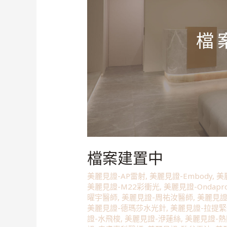
檔案建置中
美麗見證-AP雷射
,
美麗見證-Embody
,
美
美麗見證-M22彩衝光
,
美麗見證-Ondapr
曜宇醫師
,
美麗見證-周祐汝醫師
,
美麗見證
美麗見證-德瑪莎水光針
,
美麗見證-拉提
證-水飛梭
,
美麗見證-洢蓮絲
,
美麗見證-