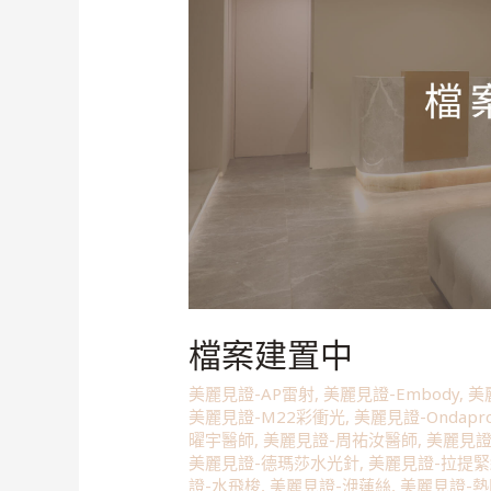
檔案建置中
美麗見證-AP雷射
,
美麗見證-Embody
,
美
美麗見證-M22彩衝光
,
美麗見證-Ondapr
曜宇醫師
,
美麗見證-周祐汝醫師
,
美麗見證
美麗見證-德瑪莎水光針
,
美麗見證-拉提
證-水飛梭
,
美麗見證-洢蓮絲
,
美麗見證-