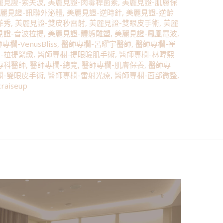
麗見證-索夫波
,
美麗見證-肉毒桿菌素
,
美麗見證-肌膚保
麗見證-訊聯外泌體
,
美麗見證-逆時針
,
美麗見證-逆齡
菲秀
,
美麗見證-雙皮秒雷射
,
美麗見證-雙眼皮手術
,
美麗
見證-音波拉提
,
美麗見證-體態雕塑
,
美麗見證-鳳凰電波
,
專欄-VenusBliss
,
醫師專欄-呂曜宇醫師
,
醫師專欄-崔
-拉提緊緻
,
醫師專欄-提眼瞼肌手術
,
醫師專欄-林暐熙
專科醫師
,
醫師專欄-總覽
,
醫師專欄-肌膚保養
,
醫師專
欄-雙眼皮手術
,
醫師專欄-雷射光療
,
醫師專欄-面部微整
,
craiseup