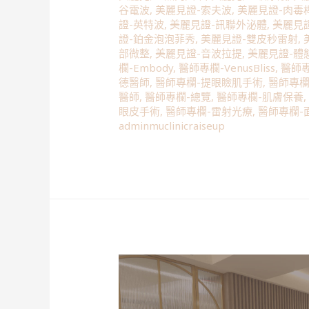
谷電波
,
美麗見證-索夫波
,
美麗見證-肉毒
證-英特波
,
美麗見證-訊聯外泌體
,
美麗見
證-鉑金泡泡菲秀
,
美麗見證-雙皮秒雷射
,
部微整
,
美麗見證-音波拉提
,
美麗見證-體
欄-Embody
,
醫師專欄-VenusBliss
,
醫師
德醫師
,
醫師專欄-提眼瞼肌手術
,
醫師專欄
醫師
,
醫師專欄-總覽
,
醫師專欄-肌膚保養
眼皮手術
,
醫師專欄-雷射光療
,
醫師專欄-
adminmuclinicraiseup