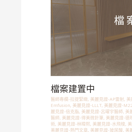
檔案建置中
醫師專欄-拉提緊緻
,
美麗見證-AP雷射
,
美
Emfusion
,
美麗見證-LLLT
,
美麗見證-M2
麗見證-倍克脂
,
美麗見證-呂曜宇醫師
,
美
醫師
,
美麗見證-得美微針筆
,
美麗見證-德
術
,
美麗見證-林暐熙
,
美麗見證-水飛梭
,
美
美麗見證-熱門文章
,
美麗見證-玻尿酸
,
美