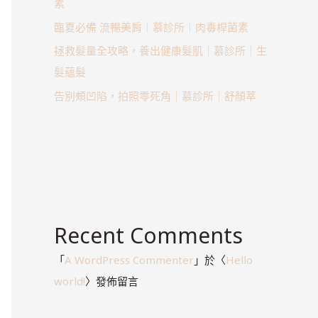
素
臨夏必備 流暢美肩｜慕診所｜肉毒桿菌素
拯救髮量全攻略，養出健康髮肌｜慕診所｜生
髮蘊髮
告別頰凹陷，拍照零死角｜慕診所｜舒顏萃
Recent Comments
「
A WordPress Commenter
」於〈
Hello
world!
〉發佈留言