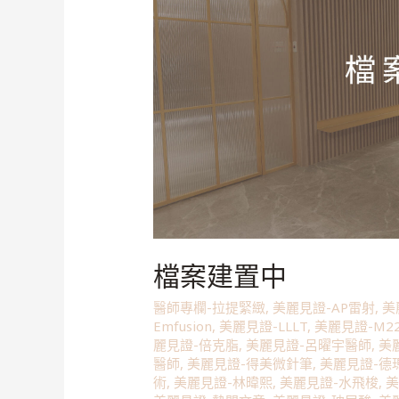
檔案建置中
醫師專欄-拉提緊緻
,
美麗見證-AP雷射
,
美
Emfusion
,
美麗見證-LLLT
,
美麗見證-M2
麗見證-倍克脂
,
美麗見證-呂曜宇醫師
,
美
醫師
,
美麗見證-得美微針筆
,
美麗見證-德
術
,
美麗見證-林暐熙
,
美麗見證-水飛梭
,
美