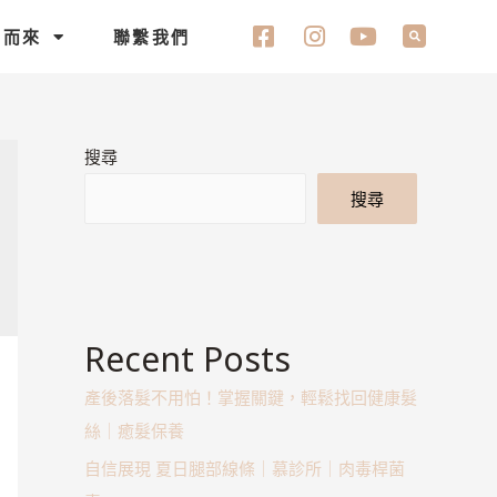
名而來
聯繫我們
搜尋
搜尋
Recent Posts
產後落髮不用怕！掌握關鍵，輕鬆找回健康髮
絲｜癒髮保養
自信展現 夏日腿部線條｜慕診所｜肉毒桿菌