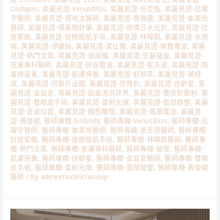
Ondapro
,
美麗見證-VenusBliss
,
美麗見證-倍克脂
,
美麗見證-呂曜
宇醫師
,
美麗見證-周祐汝醫師
,
美麗見證-喬雅露
,
美麗見證-崔美怡
醫師
,
美麗見證-得美微針筆
,
美麗見證-德瑪莎水光針
,
美麗見證-拉
提緊緻
,
美麗見證-提眼瞼肌手術
,
美麗見證-林暐熙
,
美麗見證-水飛
梭
,
美麗見證-洢蓮絲
,
美麗見證-潔比爾
,
美麗見證-無雙電波
,
美麗
見證-熱門文章
,
美麗見證-玻尿酸
,
美麗見證-生髮蘊髮
,
美麗見證-
皮膚專科醫師
,
美麗見證-矽谷電波
,
美麗見證-索夫波
,
美麗見證-肉
毒桿菌素
,
美麗見證-肌膚保養
,
美麗見證-舒顏萃
,
美麗見證-英特
波
,
美麗見證-訊聯外泌體
,
美麗見證-逆時針
,
美麗見證-逆齡星
,
美
麗見證-金益安
,
美麗見證-鉑金泡泡菲秀
,
美麗見證-雙皮秒雷射
,
美
麗見證-雙眼皮手術
,
美麗見證-雷射光療
,
美麗見證-面部微整
,
美麗
見證-音波拉提
,
美麗見證-體態雕塑
,
美麗見證-鳳凰電波
,
美麗見
證-黃俊硯
,
醫師專欄-Embody
,
醫師專欄-VenusBliss
,
醫師專欄-呂
曜宇醫師
,
醫師專欄-崔美怡醫師
,
醫師專欄-張至德醫師
,
醫師專欄-
拉提緊緻
,
醫師專欄-提眼瞼肌手術
,
醫師專欄-林暐熙醫師
,
醫師專
欄-熱門文章
,
醫師專欄-皮膚專科醫師
,
醫師專欄-總覽
,
醫師專欄-
肌膚保養
,
醫師專欄-逆齡星
,
醫師專欄-金益安醫師
,
醫師專欄-雙眼
皮手術
,
醫師專欄-雷射光療
,
醫師專欄-面部微整
,
醫師專欄-黃俊硯
醫師
/ By
adminmuclinicraiseup