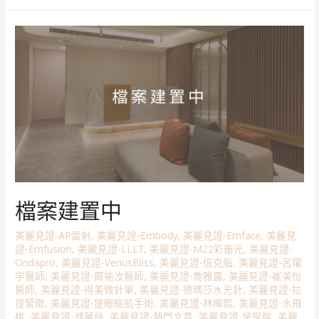
檔案建置中
美麗見證-AP雷射
,
美麗見證-Embody
,
美麗見證-Emface
,
美麗見
證-Emfusion
,
美麗見證-LLLT
,
美麗見證-M22彩衝光
,
美麗見證-
Ondapro
,
美麗見證-VenusBliss
,
美麗見證-倍克脂
,
美麗見證-呂曜
宇醫師
,
美麗見證-周祐汝醫師
,
美麗見證-喬雅露
,
美麗見證-崔美怡
醫師
,
美麗見證-得美微針筆
,
美麗見證-德瑪莎水光針
,
美麗見證-拉
提緊緻
,
美麗見證-提眼瞼肌手術
,
美麗見證-林暐熙
,
美麗見證-水飛
梭
,
美麗見證-洢蓮絲
,
美麗見證-熱門文章
,
美麗見證-玻尿酸
,
美麗