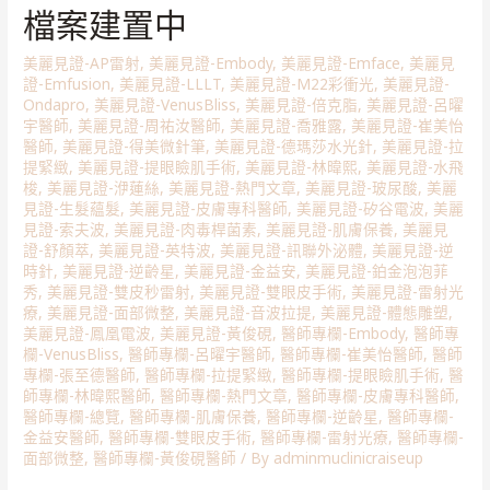
檔案建置中
美麗見證-AP雷射
,
美麗見證-Embody
,
美麗見證-Emface
,
美麗見
證-Emfusion
,
美麗見證-LLLT
,
美麗見證-M22彩衝光
,
美麗見證-
Ondapro
,
美麗見證-VenusBliss
,
美麗見證-倍克脂
,
美麗見證-呂曜
宇醫師
,
美麗見證-周祐汝醫師
,
美麗見證-喬雅露
,
美麗見證-崔美怡
醫師
,
美麗見證-得美微針筆
,
美麗見證-德瑪莎水光針
,
美麗見證-拉
提緊緻
,
美麗見證-提眼瞼肌手術
,
美麗見證-林暐熙
,
美麗見證-水飛
梭
,
美麗見證-洢蓮絲
,
美麗見證-熱門文章
,
美麗見證-玻尿酸
,
美麗
見證-生髮蘊髮
,
美麗見證-皮膚專科醫師
,
美麗見證-矽谷電波
,
美麗
見證-索夫波
,
美麗見證-肉毒桿菌素
,
美麗見證-肌膚保養
,
美麗見
證-舒顏萃
,
美麗見證-英特波
,
美麗見證-訊聯外泌體
,
美麗見證-逆
時針
,
美麗見證-逆齡星
,
美麗見證-金益安
,
美麗見證-鉑金泡泡菲
秀
,
美麗見證-雙皮秒雷射
,
美麗見證-雙眼皮手術
,
美麗見證-雷射光
療
,
美麗見證-面部微整
,
美麗見證-音波拉提
,
美麗見證-體態雕塑
,
美麗見證-鳳凰電波
,
美麗見證-黃俊硯
,
醫師專欄-Embody
,
醫師專
欄-VenusBliss
,
醫師專欄-呂曜宇醫師
,
醫師專欄-崔美怡醫師
,
醫師
專欄-張至德醫師
,
醫師專欄-拉提緊緻
,
醫師專欄-提眼瞼肌手術
,
醫
師專欄-林暐熙醫師
,
醫師專欄-熱門文章
,
醫師專欄-皮膚專科醫師
,
醫師專欄-總覽
,
醫師專欄-肌膚保養
,
醫師專欄-逆齡星
,
醫師專欄-
金益安醫師
,
醫師專欄-雙眼皮手術
,
醫師專欄-雷射光療
,
醫師專欄-
面部微整
,
醫師專欄-黃俊硯醫師
/ By
adminmuclinicraiseup