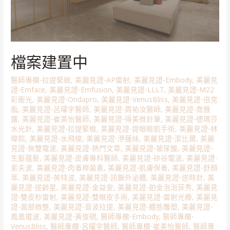
檔案建置中
醫師專欄-拉提緊緻
,
美麗見證-AP雷射
,
美麗見證-Embody
,
美麗見
證-Emface
,
美麗見證-Emfusion
,
美麗見證-LLLT
,
美麗見證-M22
彩衝光
,
美麗見證-Ondapro
,
美麗見證-VenusBliss
,
美麗見證-倍克
脂
,
美麗見證-呂曜宇醫師
,
美麗見證-周祐汝醫師
,
美麗見證-喬雅
露
,
美麗見證-崔美怡醫師
,
美麗見證-得美微針筆
,
美麗見證-德瑪莎
水光針
,
美麗見證-拉提緊緻
,
美麗見證-提眼瞼肌手術
,
美麗見證-林
暐熙
,
美麗見證-水飛梭
,
美麗見證-洢蓮絲
,
美麗見證-潔比爾
,
美麗
見證-無雙電波
,
美麗見證-熱門文章
,
美麗見證-玻尿酸
,
美麗見證-
生髮蘊髮
,
美麗見證-皮膚專科醫師
,
美麗見證-矽谷電波
,
美麗見證-
索夫波
,
美麗見證-肉毒桿菌素
,
美麗見證-肌膚保養
,
美麗見證-舒顏
萃
,
美麗見證-英特波
,
美麗見證-訊聯外泌體
,
美麗見證-逆時針
,
美
麗見證-逆齡星
,
美麗見證-金益安
,
美麗見證-鉑金泡泡菲秀
,
美麗見
證-雙皮秒雷射
,
美麗見證-雙眼皮手術
,
美麗見證-雷射光療
,
美麗見
證-面部微整
,
美麗見證-音波拉提
,
美麗見證-體態雕塑
,
美麗見證-
鳳凰電波
,
美麗見證-黃俊硯
,
醫師專欄-Embody
,
醫師專欄-
VenusBliss
,
醫師專欄-呂曜宇醫師
,
醫師專欄-崔美怡醫師
,
醫師專