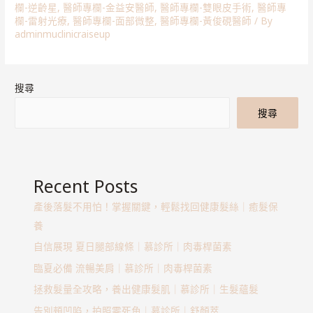
欄-逆齡星
,
醫師專欄-金益安醫師
,
醫師專欄-雙眼皮手術
,
醫師專
欄-雷射光療
,
醫師專欄-面部微整
,
醫師專欄-黃俊硯醫師
/ By
adminmuclinicraiseup
搜尋
搜尋
Recent Posts
產後落髮不用怕！掌握關鍵，輕鬆找回健康髮絲｜癒髮保
養
自信展現 夏日腿部線條｜慕診所｜肉毒桿菌素
臨夏必備 流暢美肩｜慕診所｜肉毒桿菌素
拯救髮量全攻略，養出健康髮肌｜慕診所｜生髮蘊髮
告別頰凹陷，拍照零死角｜慕診所｜舒顏萃