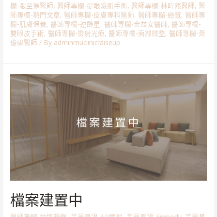
欄-張至德醫師
,
醫師專欄-提眼瞼肌手術
,
醫師專欄-林暐熙醫師
,
醫
師專欄-熱門文章
,
醫師專欄-皮膚專科醫師
,
醫師專欄-總覽
,
醫師專
欄-肌膚保養
,
醫師專欄-逆齡星
,
醫師專欄-金益安醫師
,
醫師專欄-
雙眼皮手術
,
醫師專欄-雷射光療
,
醫師專欄-面部微整
,
醫師專欄-黃
俊硯醫師
/ By
adminmuclinicraiseup
檔案建置中
醫師專欄-拉提緊緻
,
美麗見證-AP雷射
,
美麗見證-Embody
,
美麗見