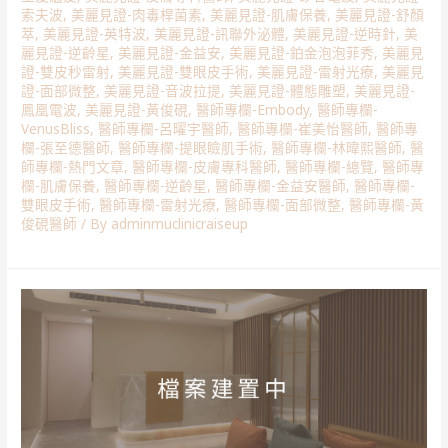
索夫波
,
美麗見證-肉毒桿菌素
,
美麗見證-肌膚保養
,
美麗見證-舒顏
萃
,
美麗見證-英特波
,
美麗見證-訊聯外泌體
,
美麗見證-逆時針
,
美
麗見證-逆齡星
,
美麗見證-金益安
,
美麗見證-鉑金泡泡菲秀
,
美麗見
證-雙皮秒雷射
,
美麗見證-雙眼皮手術
,
美麗見證-雷射光療
,
美麗見
證-面部微整
,
美麗見證-音波拉提
,
美麗見證-體態雕塑
,
美麗見證-
鳳凰電波
,
美麗見證-黃俊硯
,
醫師專欄-Embody
,
醫師專欄-
VenusBliss
,
醫師專欄-呂曜宇醫師
,
醫師專欄-崔美怡醫師
,
醫師專
欄-張至德醫師
,
醫師專欄-提眼瞼肌手術
,
醫師專欄-林暐熙醫師
,
醫
師專欄-熱門文章
,
醫師專欄-皮膚專科醫師
,
醫師專欄-總覽
,
醫師專
欄-肌膚保養
,
醫師專欄-逆齡星
,
醫師專欄-金益安醫師
,
醫師專欄-
雙眼皮手術
,
醫師專欄-雷射光療
,
醫師專欄-面部微整
,
醫師專欄-黃
俊硯醫師
/ By
adminmuclinicraiseup