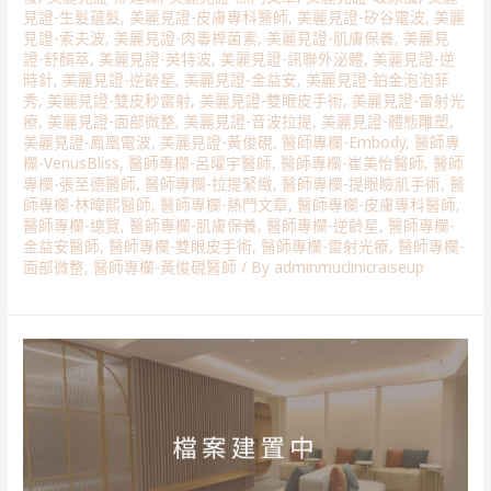
見證-生髮蘊髮
,
美麗見證-皮膚專科醫師
,
美麗見證-矽谷電波
,
美麗
見證-索夫波
,
美麗見證-肉毒桿菌素
,
美麗見證-肌膚保養
,
美麗見
證-舒顏萃
,
美麗見證-英特波
,
美麗見證-訊聯外泌體
,
美麗見證-逆
時針
,
美麗見證-逆齡星
,
美麗見證-金益安
,
美麗見證-鉑金泡泡菲
秀
,
美麗見證-雙皮秒雷射
,
美麗見證-雙眼皮手術
,
美麗見證-雷射光
療
,
美麗見證-面部微整
,
美麗見證-音波拉提
,
美麗見證-體態雕塑
,
美麗見證-鳳凰電波
,
美麗見證-黃俊硯
,
醫師專欄-Embody
,
醫師專
欄-VenusBliss
,
醫師專欄-呂曜宇醫師
,
醫師專欄-崔美怡醫師
,
醫師
專欄-張至德醫師
,
醫師專欄-拉提緊緻
,
醫師專欄-提眼瞼肌手術
,
醫
師專欄-林暐熙醫師
,
醫師專欄-熱門文章
,
醫師專欄-皮膚專科醫師
,
醫師專欄-總覽
,
醫師專欄-肌膚保養
,
醫師專欄-逆齡星
,
醫師專欄-
金益安醫師
,
醫師專欄-雙眼皮手術
,
醫師專欄-雷射光療
,
醫師專欄-
面部微整
,
醫師專欄-黃俊硯醫師
/ By
adminmuclinicraiseup