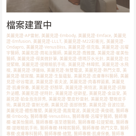
檔案建置中
美麗見證-AP雷射
,
美麗見證-Embody
,
美麗見證-Emface
,
美麗見
證-Emfusion
,
美麗見證-LLLT
,
美麗見證-M22彩衝光
,
美麗見證-
Ondapro
,
美麗見證-VenusBliss
,
美麗見證-倍克脂
,
美麗見證-呂曜
宇醫師
,
美麗見證-周祐汝醫師
,
美麗見證-喬雅露
,
美麗見證-崔美怡
醫師
,
美麗見證-得美微針筆
,
美麗見證-德瑪莎水光針
,
美麗見證-拉
提緊緻
,
美麗見證-提眼瞼肌手術
,
美麗見證-林暐熙
,
美麗見證-水飛
梭
,
美麗見證-洢蓮絲
,
美麗見證-無雙電波
,
美麗見證-熱門文章
,
美
麗見證-玻尿酸
,
美麗見證-生髮蘊髮
,
美麗見證-皮膚專科醫師
,
美麗
見證-矽谷電波
,
美麗見證-索夫波
,
美麗見證-肉毒桿菌素
,
美麗見
證-肌膚保養
,
美麗見證-舒顏萃
,
美麗見證-英特波
,
美麗見證-訊聯
外泌體
,
美麗見證-逆時針
,
美麗見證-逆齡星
,
美麗見證-金益安
,
美
麗見證-鉑金泡泡菲秀
,
美麗見證-雙皮秒雷射
,
美麗見證-雙眼皮手
術
,
美麗見證-雷射光療
,
美麗見證-面部微整
,
美麗見證-音波拉提
,
美麗見證-體態雕塑
,
美麗見證-鳳凰電波
,
美麗見證-黃俊硯
,
醫師專
欄-Embody
,
醫師專欄-VenusBliss
,
醫師專欄-呂曜宇醫師
,
醫師專
欄-崔美怡醫師
,
醫師專欄-張至德醫師
,
醫師專欄-拉提緊緻
,
醫師專
欄-提眼瞼肌手術
,
醫師專欄-林暐熙醫師
,
醫師專欄-熱門文章
,
醫師
專欄-皮膚專科醫師
,
醫師專欄-總覽
,
醫師專欄-肌膚保養
,
醫師專