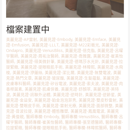
檔案建置中
美麗見證-AP雷射
,
美麗見證-Embody
,
美麗見證-Emface
,
美麗見
證-Emfusion
,
美麗見證-LLLT
,
美麗見證-M22彩衝光
,
美麗見證-
Ondapro
,
美麗見證-VenusBliss
,
美麗見證-倍克脂
,
美麗見證-呂曜
宇醫師
,
美麗見證-周祐汝醫師
,
美麗見證-喬雅露
,
美麗見證-崔美怡
醫師
,
美麗見證-得美微針筆
,
美麗見證-德瑪莎水光針
,
美麗見證-拉
提緊緻
,
美麗見證-提眼瞼肌手術
,
美麗見證-林暐熙
,
美麗見證-水飛
梭
,
美麗見證-洢蓮絲
,
美麗見證-潔比爾
,
美麗見證-無雙電波
,
美麗
見證-熱門文章
,
美麗見證-玻尿酸
,
美麗見證-生髮蘊髮
,
美麗見證-
皮膚專科醫師
,
美麗見證-矽谷電波
,
美麗見證-索夫波
,
美麗見證-肉
毒桿菌素
,
美麗見證-肌膚保養
,
美麗見證-舒顏萃
,
美麗見證-英特
波
,
美麗見證-訊聯外泌體
,
美麗見證-逆時針
,
美麗見證-逆齡星
,
美
麗見證-金益安
,
美麗見證-鉑金泡泡菲秀
,
美麗見證-雙皮秒雷射
,
美
麗見證-雙眼皮手術
,
美麗見證-雷射光療
,
美麗見證-面部微整
,
美麗
見證-音波拉提
,
美麗見證-體態雕塑
,
美麗見證-鳳凰電波
,
美麗見
證-黃俊硯
,
醫師專欄-Embody
,
醫師專欄-VenusBliss
,
醫師專欄-呂
曜宇醫師
,
醫師專欄-崔美怡醫師
,
醫師專欄-張至德醫師
,
醫師專欄-
拉提緊緻
,
醫師專欄-提眼瞼肌手術
,
醫師專欄-林暐熙醫師
,
醫師專