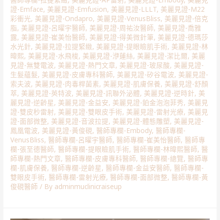
證-Emface
,
美麗見證-Emfusion
,
美麗見證-LLLT
,
美麗見證-M22
彩衝光
,
美麗見證-Ondapro
,
美麗見證-VenusBliss
,
美麗見證-倍克
脂
,
美麗見證-呂曜宇醫師
,
美麗見證-周祐汝醫師
,
美麗見證-喬雅
露
,
美麗見證-崔美怡醫師
,
美麗見證-得美微針筆
,
美麗見證-德瑪莎
水光針
,
美麗見證-拉提緊緻
,
美麗見證-提眼瞼肌手術
,
美麗見證-林
暐熙
,
美麗見證-水飛梭
,
美麗見證-洢蓮絲
,
美麗見證-潔比爾
,
美麗
見證-無雙電波
,
美麗見證-熱門文章
,
美麗見證-玻尿酸
,
美麗見證-
生髮蘊髮
,
美麗見證-皮膚專科醫師
,
美麗見證-矽谷電波
,
美麗見證-
索夫波
,
美麗見證-肉毒桿菌素
,
美麗見證-肌膚保養
,
美麗見證-舒顏
萃
,
美麗見證-英特波
,
美麗見證-訊聯外泌體
,
美麗見證-逆時針
,
美
麗見證-逆齡星
,
美麗見證-金益安
,
美麗見證-鉑金泡泡菲秀
,
美麗見
證-雙皮秒雷射
,
美麗見證-雙眼皮手術
,
美麗見證-雷射光療
,
美麗見
證-面部微整
,
美麗見證-音波拉提
,
美麗見證-體態雕塑
,
美麗見證-
鳳凰電波
,
美麗見證-黃俊硯
,
醫師專欄-Embody
,
醫師專欄-
VenusBliss
,
醫師專欄-呂曜宇醫師
,
醫師專欄-崔美怡醫師
,
醫師專
欄-張至德醫師
,
醫師專欄-提眼瞼肌手術
,
醫師專欄-林暐熙醫師
,
醫
師專欄-熱門文章
,
醫師專欄-皮膚專科醫師
,
醫師專欄-總覽
,
醫師專
欄-肌膚保養
,
醫師專欄-逆齡星
,
醫師專欄-金益安醫師
,
醫師專欄-
雙眼皮手術
,
醫師專欄-雷射光療
,
醫師專欄-面部微整
,
醫師專欄-黃
俊硯醫師
/ By
adminmuclinicraiseup