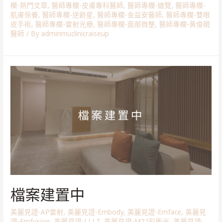
欄-熱門文章
,
醫師專欄-皮膚專科醫師
,
醫師專欄-總覽
,
醫師專欄-
肌膚保養
,
醫師專欄-逆齡星
,
醫師專欄-金益安醫師
,
醫師專欄-雙眼
皮手術
,
醫師專欄-雷射光療
,
醫師專欄-面部微整
,
醫師專欄-黃俊硯
醫師
/ By
adminmuclinicraiseup
檔案建置中
美麗見證-AP雷射
,
美麗見證-Embody
,
美麗見證-Emface
,
美麗見
證-Emfusion
,
美麗見證-LLLT
,
美麗見證-M22彩衝光
,
美麗見證-