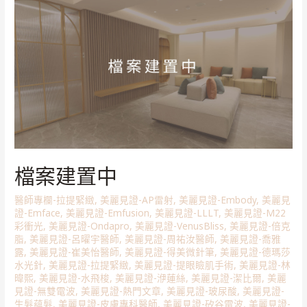
檔案建置中
醫師專欄-拉提緊緻
,
美麗見證-AP雷射
,
美麗見證-Embody
,
美麗見
證-Emface
,
美麗見證-Emfusion
,
美麗見證-LLLT
,
美麗見證-M22
彩衝光
,
美麗見證-Ondapro
,
美麗見證-VenusBliss
,
美麗見證-倍克
脂
,
美麗見證-呂曜宇醫師
,
美麗見證-周祐汝醫師
,
美麗見證-喬雅
露
,
美麗見證-崔美怡醫師
,
美麗見證-得美微針筆
,
美麗見證-德瑪莎
水光針
,
美麗見證-拉提緊緻
,
美麗見證-提眼瞼肌手術
,
美麗見證-林
暐熙
,
美麗見證-水飛梭
,
美麗見證-洢蓮絲
,
美麗見證-潔比爾
,
美麗
見證-無雙電波
,
美麗見證-熱門文章
,
美麗見證-玻尿酸
,
美麗見證-
生髮蘊髮
,
美麗見證-皮膚專科醫師
,
美麗見證-矽谷電波
,
美麗見證-