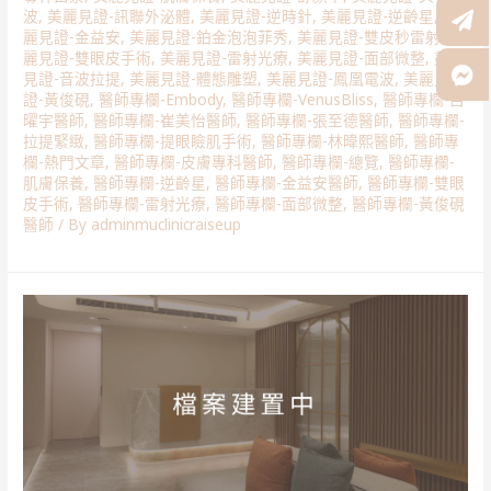
波
,
美麗見證-訊聯外泌體
,
美麗見證-逆時針
,
美麗見證-逆齡星
,
美
麗見證-金益安
,
美麗見證-鉑金泡泡菲秀
,
美麗見證-雙皮秒雷射
,
美
麗見證-雙眼皮手術
,
美麗見證-雷射光療
,
美麗見證-面部微整
,
美麗
見證-音波拉提
,
美麗見證-體態雕塑
,
美麗見證-鳳凰電波
,
美麗見
證-黃俊硯
,
醫師專欄-Embody
,
醫師專欄-VenusBliss
,
醫師專欄-呂
曜宇醫師
,
醫師專欄-崔美怡醫師
,
醫師專欄-張至德醫師
,
醫師專欄-
拉提緊緻
,
醫師專欄-提眼瞼肌手術
,
醫師專欄-林暐熙醫師
,
醫師專
欄-熱門文章
,
醫師專欄-皮膚專科醫師
,
醫師專欄-總覽
,
醫師專欄-
肌膚保養
,
醫師專欄-逆齡星
,
醫師專欄-金益安醫師
,
醫師專欄-雙眼
皮手術
,
醫師專欄-雷射光療
,
醫師專欄-面部微整
,
醫師專欄-黃俊硯
醫師
/ By
adminmuclinicraiseup