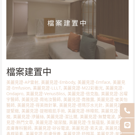
檔案建置中
美麗見證-AP雷射
,
美麗見證-Embody
,
美麗見證-Emface
,
美麗見
證-Emfusion
,
美麗見證-LLLT
,
美麗見證-M22彩衝光
,
美麗見證-
Ondapro
,
美麗見證-VenusBliss
,
美麗見證-倍克脂
,
美麗見證-呂曜
宇醫師
,
美麗見證-周祐汝醫師
,
美麗見證-喬雅露
,
美麗見證-崔美怡
醫師
,
美麗見證-得美微針筆
,
美麗見證-德瑪莎水光針
,
美麗見證-拉
提緊緻
,
美麗見證-提眼瞼肌手術
,
美麗見證-林暐熙
,
美麗見證-水飛
梭
,
美麗見證-洢蓮絲
,
美麗見證-潔比爾
,
美麗見證-無雙電波
,
美麗
見證-熱門文章
,
美麗見證-玻尿酸
,
美麗見證-生髮蘊髮
,
美麗見證-
皮膚專科醫師
,
美麗見證-矽谷電波
,
美麗見證-索夫波
,
美麗見證-肉
毒桿菌素
,
美麗見證-肌膚保養
,
美麗見證-舒顏萃
,
美麗見證-英特