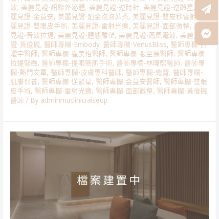
波
,
美麗見證-訊聯外泌體
,
美麗見證-逆時針
,
美麗見證-逆齡星
,
美
麗見證-金益安
,
美麗見證-鉑金泡泡菲秀
,
美麗見證-雙皮秒雷射
,
美
麗見證-雙眼皮手術
,
美麗見證-雷射光療
,
美麗見證-面部微整
,
美麗
見證-音波拉提
,
美麗見證-體態雕塑
,
美麗見證-鳳凰電波
,
美麗見
證-黃俊硯
,
醫師專欄-Embody
,
醫師專欄-VenusBliss
,
醫師專欄-呂
曜宇醫師
,
醫師專欄-崔美怡醫師
,
醫師專欄-張至德醫師
,
醫師專欄-
拉提緊緻
,
醫師專欄-提眼瞼肌手術
,
醫師專欄-林暐熙醫師
,
醫師專
欄-熱門文章
,
醫師專欄-皮膚專科醫師
,
醫師專欄-總覽
,
醫師專欄-
肌膚保養
,
醫師專欄-逆齡星
,
醫師專欄-金益安醫師
,
醫師專欄-雙眼
皮手術
,
醫師專欄-雷射光療
,
醫師專欄-面部微整
,
醫師專欄-黃俊硯
醫師
/ By
adminmuclinicraiseup