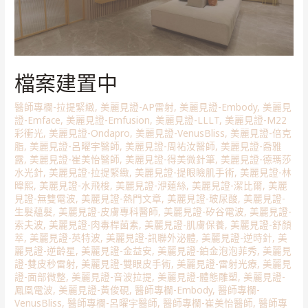
檔案建置中
醫師專欄-拉提緊緻
,
美麗見證-AP雷射
,
美麗見證-Embody
,
美麗見
證-Emface
,
美麗見證-Emfusion
,
美麗見證-LLLT
,
美麗見證-M22
彩衝光
,
美麗見證-Ondapro
,
美麗見證-VenusBliss
,
美麗見證-倍克
脂
,
美麗見證-呂曜宇醫師
,
美麗見證-周祐汝醫師
,
美麗見證-喬雅
露
,
美麗見證-崔美怡醫師
,
美麗見證-得美微針筆
,
美麗見證-德瑪莎
水光針
,
美麗見證-拉提緊緻
,
美麗見證-提眼瞼肌手術
,
美麗見證-林
暐熙
,
美麗見證-水飛梭
,
美麗見證-洢蓮絲
,
美麗見證-潔比爾
,
美麗
見證-無雙電波
,
美麗見證-熱門文章
,
美麗見證-玻尿酸
,
美麗見證-
生髮蘊髮
,
美麗見證-皮膚專科醫師
,
美麗見證-矽谷電波
,
美麗見證-
索夫波
,
美麗見證-肉毒桿菌素
,
美麗見證-肌膚保養
,
美麗見證-舒顏
萃
,
美麗見證-英特波
,
美麗見證-訊聯外泌體
,
美麗見證-逆時針
,
美
麗見證-逆齡星
,
美麗見證-金益安
,
美麗見證-鉑金泡泡菲秀
,
美麗見
證-雙皮秒雷射
,
美麗見證-雙眼皮手術
,
美麗見證-雷射光療
,
美麗見
證-面部微整
,
美麗見證-音波拉提
,
美麗見證-體態雕塑
,
美麗見證-
鳳凰電波
,
美麗見證-黃俊硯
,
醫師專欄-Embody
,
醫師專欄-
VenusBliss
,
醫師專欄-呂曜宇醫師
,
醫師專欄-崔美怡醫師
,
醫師專