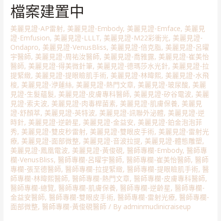
檔案建置中
美麗見證-AP雷射
,
美麗見證-Embody
,
美麗見證-Emface
,
美麗見
證-Emfusion
,
美麗見證-LLLT
,
美麗見證-M22彩衝光
,
美麗見證-
Ondapro
,
美麗見證-VenusBliss
,
美麗見證-倍克脂
,
美麗見證-呂曜
宇醫師
,
美麗見證-周祐汝醫師
,
美麗見證-喬雅露
,
美麗見證-崔美怡
醫師
,
美麗見證-得美微針筆
,
美麗見證-德瑪莎水光針
,
美麗見證-拉
提緊緻
,
美麗見證-提眼瞼肌手術
,
美麗見證-林暐熙
,
美麗見證-水飛
梭
,
美麗見證-洢蓮絲
,
美麗見證-熱門文章
,
美麗見證-玻尿酸
,
美麗
見證-生髮蘊髮
,
美麗見證-皮膚專科醫師
,
美麗見證-矽谷電波
,
美麗
見證-索夫波
,
美麗見證-肉毒桿菌素
,
美麗見證-肌膚保養
,
美麗見
證-舒顏萃
,
美麗見證-英特波
,
美麗見證-訊聯外泌體
,
美麗見證-逆
時針
,
美麗見證-逆齡星
,
美麗見證-金益安
,
美麗見證-鉑金泡泡菲
秀
,
美麗見證-雙皮秒雷射
,
美麗見證-雙眼皮手術
,
美麗見證-雷射光
療
,
美麗見證-面部微整
,
美麗見證-音波拉提
,
美麗見證-體態雕塑
,
美麗見證-鳳凰電波
,
美麗見證-黃俊硯
,
醫師專欄-Embody
,
醫師專
欄-VenusBliss
,
醫師專欄-呂曜宇醫師
,
醫師專欄-崔美怡醫師
,
醫師
專欄-張至德醫師
,
醫師專欄-拉提緊緻
,
醫師專欄-提眼瞼肌手術
,
醫
師專欄-林暐熙醫師
,
醫師專欄-熱門文章
,
醫師專欄-皮膚專科醫師
,
醫師專欄-總覽
,
醫師專欄-肌膚保養
,
醫師專欄-逆齡星
,
醫師專欄-
金益安醫師
,
醫師專欄-雙眼皮手術
,
醫師專欄-雷射光療
,
醫師專欄-
面部微整
,
醫師專欄-黃俊硯醫師
/ By
adminmuclinicraiseup