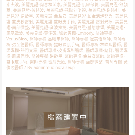
索夫波
,
美麗見證-肉毒桿菌素
,
美麗見證-肌膚保養
,
美麗見證-舒顏
萃
,
美麗見證-英特波
,
美麗見證-訊聯外泌體
,
美麗見證-逆時針
,
美
麗見證-逆齡星
,
美麗見證-金益安
,
美麗見證-鉑金泡泡菲秀
,
美麗見
證-雙皮秒雷射
,
美麗見證-雙眼皮手術
,
美麗見證-雷射光療
,
美麗見
證-面部微整
,
美麗見證-音波拉提
,
美麗見證-體態雕塑
,
美麗見證-
鳳凰電波
,
美麗見證-黃俊硯
,
醫師專欄-Embody
,
醫師專欄-
VenusBliss
,
醫師專欄-呂曜宇醫師
,
醫師專欄-崔美怡醫師
,
醫師專
欄-張至德醫師
,
醫師專欄-提眼瞼肌手術
,
醫師專欄-林暐熙醫師
,
醫
師專欄-熱門文章
,
醫師專欄-皮膚專科醫師
,
醫師專欄-總覽
,
醫師專
欄-肌膚保養
,
醫師專欄-逆齡星
,
醫師專欄-金益安醫師
,
醫師專欄-
雙眼皮手術
,
醫師專欄-雷射光療
,
醫師專欄-面部微整
,
醫師專欄-黃
俊硯醫師
/ By
adminmuclinicraiseup