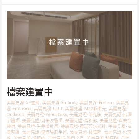
檔案建置中
美麗見證-AP雷射
,
美麗見證-Embody
,
美麗見證-Emface
,
美麗見
證-Emfusion
,
美麗見證-LLLT
,
美麗見證-M22彩衝光
,
美麗見證-
Ondapro
,
美麗見證-VenusBliss
,
美麗見證-倍克脂
,
美麗見證-呂曜
宇醫師
,
美麗見證-周祐汝醫師
,
美麗見證-喬雅露
,
美麗見證-崔美怡
醫師
,
美麗見證-得美微針筆
,
美麗見證-德瑪莎水光針
,
美麗見證-拉
提緊緻
,
美麗見證-提眼瞼肌手術
,
美麗見證-林暐熙
,
美麗見證-水飛
梭
,
美麗見證-洢蓮絲
,
美麗見證-熱門文章
,
美麗見證-玻尿酸
,
美麗