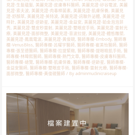
見證-生髮蘊髮
,
美麗見證-皮膚專科醫師
,
美麗見證-矽谷電波
,
美麗
見證-索夫波
,
美麗見證-肉毒桿菌素
,
美麗見證-肌膚保養
,
美麗見
證-舒顏萃
,
美麗見證-英特波
,
美麗見證-訊聯外泌體
,
美麗見證-逆
時針
,
美麗見證-逆齡星
,
美麗見證-金益安
,
美麗見證-鉑金泡泡菲
秀
,
美麗見證-雙皮秒雷射
,
美麗見證-雙眼皮手術
,
美麗見證-雷射光
療
,
美麗見證-面部微整
,
美麗見證-音波拉提
,
美麗見證-體態雕塑
,
美麗見證-鳳凰電波
,
美麗見證-黃俊硯
,
醫師專欄-Embody
,
醫師專
欄-VenusBliss
,
醫師專欄-呂曜宇醫師
,
醫師專欄-崔美怡醫師
,
醫師
專欄-張至德醫師
,
醫師專欄-拉提緊緻
,
醫師專欄-提眼瞼肌手術
,
醫
師專欄-林暐熙醫師
,
醫師專欄-熱門文章
,
醫師專欄-皮膚專科醫師
,
醫師專欄-總覽
,
醫師專欄-肌膚保養
,
醫師專欄-逆齡星
,
醫師專欄-
金益安醫師
,
醫師專欄-雙眼皮手術
,
醫師專欄-雷射光療
,
醫師專欄-
面部微整
,
醫師專欄-黃俊硯醫師
/ By
adminmuclinicraiseup