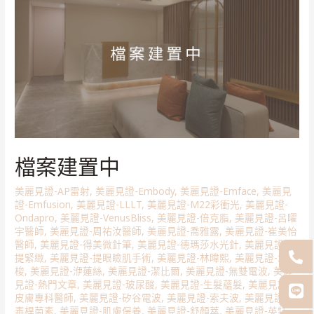
檔案建置中
美麗見證-AP雷射
,
美麗見證-Embody
,
美麗見證-Emface
,
美麗見
證-Emfusion
,
美麗見證-LLLT
,
美麗見證-M22彩衝光
,
美麗見證-
Ondapro
,
美麗見證-VenusBliss
,
美麗見證-倍克脂
,
美麗見證-呂曜
宇醫師
,
美麗見證-周祐汝醫師
,
美麗見證-喬雅露
,
美麗見證-崔美怡
醫師
,
美麗見證-得美微針筆
,
美麗見證-德瑪莎水光針
,
美麗見證-拉
提緊緻
,
美麗見證-提眼瞼肌手術
,
美麗見證-林暐熙
,
美麗見證-水飛
梭
,
美麗見證-洢蓮絲
,
美麗見證-潔比爾
,
美麗見證-無雙電波
,
美麗
見證-熱門文章
,
美麗見證-玻尿酸
,
美麗見證-生髮蘊髮
,
美麗見證-
皮膚專科醫師
,
美麗見證-矽谷電波
,
美麗見證-索夫波
,
美麗見證-肉
毒桿菌素
,
美麗見證-肌膚保養
,
美麗見證-舒顏萃
,
美麗見證-英特