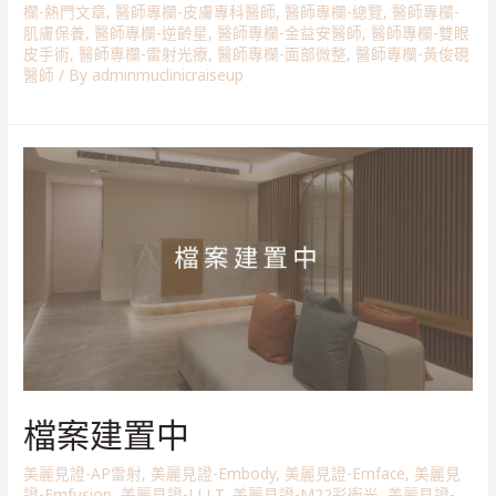
欄-熱門文章
,
醫師專欄-皮膚專科醫師
,
醫師專欄-總覽
,
醫師專欄-
肌膚保養
,
醫師專欄-逆齡星
,
醫師專欄-金益安醫師
,
醫師專欄-雙眼
皮手術
,
醫師專欄-雷射光療
,
醫師專欄-面部微整
,
醫師專欄-黃俊硯
醫師
/ By
adminmuclinicraiseup
檔案建置中
美麗見證-AP雷射
,
美麗見證-Embody
,
美麗見證-Emface
,
美麗見
證-Emfusion
,
美麗見證-LLLT
,
美麗見證-M22彩衝光
,
美麗見證-