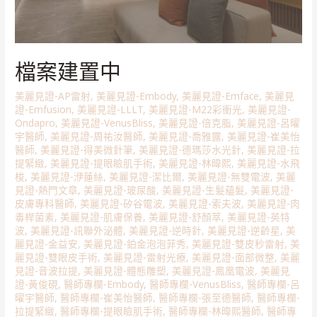
檔案建置中
美麗見證-AP雷射
,
美麗見證-Embody
,
美麗見證-Emface
,
美麗見
證-Emfusion
,
美麗見證-LLLT
,
美麗見證-M22彩衝光
,
美麗見證-
Ondapro
,
美麗見證-VenusBliss
,
美麗見證-倍克脂
,
美麗見證-呂曜
宇醫師
,
美麗見證-周祐汝醫師
,
美麗見證-喬雅露
,
美麗見證-崔美怡
醫師
,
美麗見證-得美微針筆
,
美麗見證-德瑪莎水光針
,
美麗見證-拉
提緊緻
,
美麗見證-提眼瞼肌手術
,
美麗見證-林暐熙
,
美麗見證-水飛
梭
,
美麗見證-洢蓮絲
,
美麗見證-潔比爾
,
美麗見證-無雙電波
,
美麗
見證-熱門文章
,
美麗見證-玻尿酸
,
美麗見證-生髮蘊髮
,
美麗見證-
皮膚專科醫師
,
美麗見證-矽谷電波
,
美麗見證-索夫波
,
美麗見證-肉
毒桿菌素
,
美麗見證-肌膚保養
,
美麗見證-舒顏萃
,
美麗見證-英特
波
,
美麗見證-訊聯外泌體
,
美麗見證-逆時針
,
美麗見證-逆齡星
,
美
麗見證-金益安
,
美麗見證-鉑金泡泡菲秀
,
美麗見證-雙皮秒雷射
,
美
麗見證-雙眼皮手術
,
美麗見證-雷射光療
,
美麗見證-面部微整
,
美麗
見證-音波拉提
,
美麗見證-體態雕塑
,
美麗見證-鳳凰電波
,
美麗見
證-黃俊硯
,
醫師專欄-Embody
,
醫師專欄-VenusBliss
,
醫師專欄-呂
曜宇醫師
,
醫師專欄-崔美怡醫師
,
醫師專欄-張至德醫師
,
醫師專欄-
拉提緊緻
,
醫師專欄-提眼瞼肌手術
,
醫師專欄-林暐熙醫師
,
醫師專