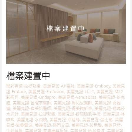
檔案建置中
醫師專欄-拉提緊緻
,
美麗見證-AP雷射
,
美麗見證-Embody
,
美麗見
證-Emface
,
美麗見證-Emfusion
,
美麗見證-LLLT
,
美麗見證-M22
彩衝光
,
美麗見證-Ondapro
,
美麗見證-VenusBliss
,
美麗見證-倍克
脂
,
美麗見證-呂曜宇醫師
,
美麗見證-周祐汝醫師
,
美麗見證-喬雅
露
,
美麗見證-崔美怡醫師
,
美麗見證-得美微針筆
,
美麗見證-德瑪莎
水光針
,
美麗見證-拉提緊緻
,
美麗見證-提眼瞼肌手術
,
美麗見證-林
暐熙
,
美麗見證-水飛梭
,
美麗見證-洢蓮絲
,
美麗見證-潔比爾
,
美麗
見證-無雙電波
,
美麗見證-熱門文章
,
美麗見證-玻尿酸
,
美麗見證-
生髮蘊髮
,
美麗見證-皮膚專科醫師
,
美麗見證-矽谷電波
,
美麗見證-