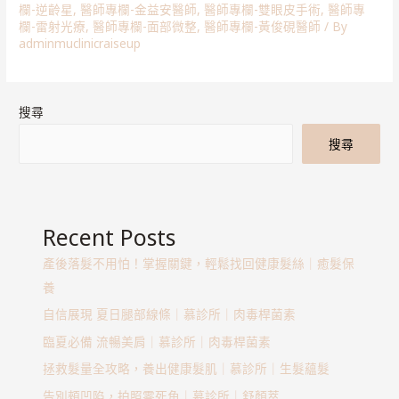
欄-逆齡星
,
醫師專欄-金益安醫師
,
醫師專欄-雙眼皮手術
,
醫師專
欄-雷射光療
,
醫師專欄-面部微整
,
醫師專欄-黃俊硯醫師
/ By
adminmuclinicraiseup
搜尋
搜尋
Recent Posts
產後落髮不用怕！掌握關鍵，輕鬆找回健康髮絲｜癒髮保
養
自信展現 夏日腿部線條｜慕診所｜肉毒桿菌素
臨夏必備 流暢美肩｜慕診所｜肉毒桿菌素
拯救髮量全攻略，養出健康髮肌｜慕診所｜生髮蘊髮
告別頰凹陷，拍照零死角｜慕診所｜舒顏萃