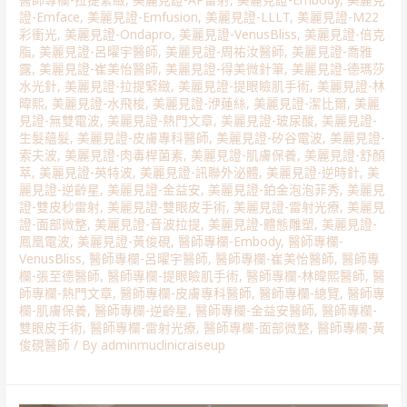
證-Emface
,
美麗見證-Emfusion
,
美麗見證-LLLT
,
美麗見證-M22
彩衝光
,
美麗見證-Ondapro
,
美麗見證-VenusBliss
,
美麗見證-倍克
脂
,
美麗見證-呂曜宇醫師
,
美麗見證-周祐汝醫師
,
美麗見證-喬雅
露
,
美麗見證-崔美怡醫師
,
美麗見證-得美微針筆
,
美麗見證-德瑪莎
水光針
,
美麗見證-拉提緊緻
,
美麗見證-提眼瞼肌手術
,
美麗見證-林
暐熙
,
美麗見證-水飛梭
,
美麗見證-洢蓮絲
,
美麗見證-潔比爾
,
美麗
見證-無雙電波
,
美麗見證-熱門文章
,
美麗見證-玻尿酸
,
美麗見證-
生髮蘊髮
,
美麗見證-皮膚專科醫師
,
美麗見證-矽谷電波
,
美麗見證-
索夫波
,
美麗見證-肉毒桿菌素
,
美麗見證-肌膚保養
,
美麗見證-舒顏
萃
,
美麗見證-英特波
,
美麗見證-訊聯外泌體
,
美麗見證-逆時針
,
美
麗見證-逆齡星
,
美麗見證-金益安
,
美麗見證-鉑金泡泡菲秀
,
美麗見
證-雙皮秒雷射
,
美麗見證-雙眼皮手術
,
美麗見證-雷射光療
,
美麗見
證-面部微整
,
美麗見證-音波拉提
,
美麗見證-體態雕塑
,
美麗見證-
鳳凰電波
,
美麗見證-黃俊硯
,
醫師專欄-Embody
,
醫師專欄-
VenusBliss
,
醫師專欄-呂曜宇醫師
,
醫師專欄-崔美怡醫師
,
醫師專
欄-張至德醫師
,
醫師專欄-提眼瞼肌手術
,
醫師專欄-林暐熙醫師
,
醫
師專欄-熱門文章
,
醫師專欄-皮膚專科醫師
,
醫師專欄-總覽
,
醫師專
欄-肌膚保養
,
醫師專欄-逆齡星
,
醫師專欄-金益安醫師
,
醫師專欄-
雙眼皮手術
,
醫師專欄-雷射光療
,
醫師專欄-面部微整
,
醫師專欄-黃
俊硯醫師
/ By
adminmuclinicraiseup