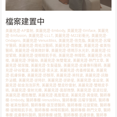
檔案建置中
美麗見證-AP雷射
,
美麗見證-Embody
,
美麗見證-Emface
,
美麗見
證-Emfusion
,
美麗見證-LLLT
,
美麗見證-M22彩衝光
,
美麗見證-
Ondapro
,
美麗見證-VenusBliss
,
美麗見證-倍克脂
,
美麗見證-呂曜
宇醫師
,
美麗見證-周祐汝醫師
,
美麗見證-喬雅露
,
美麗見證-崔美怡
醫師
,
美麗見證-得美微針筆
,
美麗見證-德瑪莎水光針
,
美麗見證-拉
提緊緻
,
美麗見證-提眼瞼肌手術
,
美麗見證-林暐熙
,
美麗見證-水飛
梭
,
美麗見證-洢蓮絲
,
美麗見證-無雙電波
,
美麗見證-熱門文章
,
美
麗見證-玻尿酸
,
美麗見證-生髮蘊髮
,
美麗見證-皮膚專科醫師
,
美麗
見證-矽谷電波
,
美麗見證-索夫波
,
美麗見證-肉毒桿菌素
,
美麗見
證-肌膚保養
,
美麗見證-舒顏萃
,
美麗見證-英特波
,
美麗見證-訊聯
外泌體
,
美麗見證-逆時針
,
美麗見證-逆齡星
,
美麗見證-金益安
,
美
麗見證-鉑金泡泡菲秀
,
美麗見證-雙皮秒雷射
,
美麗見證-雙眼皮手
術
,
美麗見證-雷射光療
,
美麗見證-面部微整
,
美麗見證-音波拉提
,
美麗見證-體態雕塑
,
美麗見證-鳳凰電波
,
美麗見證-黃俊硯
,
醫師專
欄-Embody
,
醫師專欄-VenusBliss
,
醫師專欄-呂曜宇醫師
,
醫師專
欄-崔美怡醫師
,
醫師專欄-張至德醫師
,
醫師專欄-拉提緊緻
,
醫師專
欄-提眼瞼肌手術
,
醫師專欄-林暐熙醫師
,
醫師專欄-熱門文章
,
醫師
專欄-皮膚專科醫師
,
醫師專欄-總覽
,
醫師專欄-肌膚保養
,
醫師專