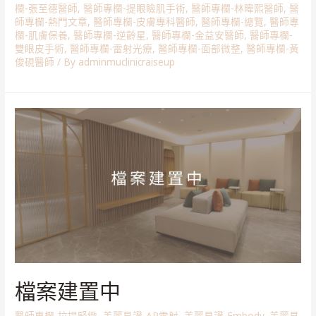
欄-張至德醫師
,
醫師專欄-提眼瞼肌手術
,
醫師專欄-林暐熙醫師
,
醫
師專欄-熱門文章
,
醫師專欄-皮膚專科醫師
,
醫師專欄-總覽
,
醫師專
欄-肌膚保養
,
醫師專欄-逆齡星
,
醫師專欄-金益安醫師
,
醫師專欄-
雙眼皮手術
,
醫師專欄-雷射光療
,
醫師專欄-面部微整
,
醫師專欄-黃
俊硯醫師
/ By
adminmuclinicraiseup
檔案建置中
醫師專欄-拉提緊緻
,
美麗見證-AP雷射
,
美麗見證-Embody
,
美麗見