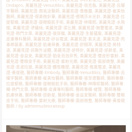
Ondapro
,
美麗見證-VenusBliss
,
美麗見證-倍克脂
,
美麗見證-呂曜
宇醫師
,
美麗見證-周祐汝醫師
,
美麗見證-喬雅露
,
美麗見證-崔美怡
醫師
,
美麗見證-得美微針筆
,
美麗見證-德瑪莎水光針
,
美麗見證-拉
提緊緻
,
美麗見證-提眼瞼肌手術
,
美麗見證-林暐熙
,
美麗見證-水飛
梭
,
美麗見證-洢蓮絲
,
美麗見證-潔比爾
,
美麗見證-無雙電波
,
美麗
見證-熱門文章
,
美麗見證-玻尿酸
,
美麗見證-生髮蘊髮
,
美麗見證-
皮膚專科醫師
,
美麗見證-矽谷電波
,
美麗見證-索夫波
,
美麗見證-肉
毒桿菌素
,
美麗見證-肌膚保養
,
美麗見證-舒顏萃
,
美麗見證-英特
波
,
美麗見證-訊聯外泌體
,
美麗見證-逆時針
,
美麗見證-逆齡星
,
美
麗見證-金益安
,
美麗見證-鉑金泡泡菲秀
,
美麗見證-雙皮秒雷射
,
美
麗見證-雙眼皮手術
,
美麗見證-雷射光療
,
美麗見證-面部微整
,
美麗
見證-音波拉提
,
美麗見證-體態雕塑
,
美麗見證-鳳凰電波
,
美麗見
證-黃俊硯
,
醫師專欄-Embody
,
醫師專欄-VenusBliss
,
醫師專欄-呂
曜宇醫師
,
醫師專欄-崔美怡醫師
,
醫師專欄-張至德醫師
,
醫師專欄-
拉提緊緻
,
醫師專欄-提眼瞼肌手術
,
醫師專欄-林暐熙醫師
,
醫師專
欄-熱門文章
,
醫師專欄-皮膚專科醫師
,
醫師專欄-總覽
,
醫師專欄-
肌膚保養
,
醫師專欄-逆齡星
,
醫師專欄-金益安醫師
,
醫師專欄-雙眼
皮手術
,
醫師專欄-雷射光療
,
醫師專欄-面部微整
,
醫師專欄-黃俊硯
醫師
/ By
adminmuclinicraiseup