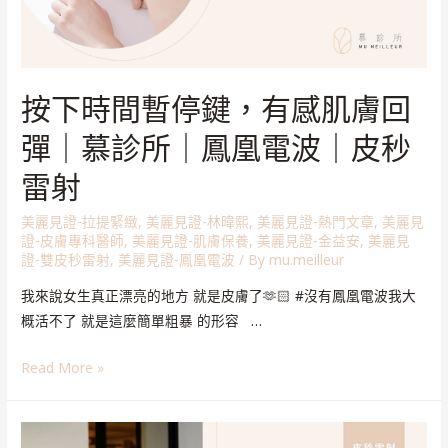
按下時間暫停鍵，有感肌膚回
彈｜慕診所｜鳳凰電波｜皮秒
雷射
美麗見證-拉提緊緻
,
美麗見證-林暐熙
,
美麗見證-熱門文章
,
美麗見
證-皮膚專科醫師
,
美麗見證-肌膚保養
,
美麗見證-金益安
,
美麗見
證-雙皮秒雷射
,
美麗見證-鳳凰電波
/ By
mu.meilleur
我來說女生真正漂亮的地方 就是皮膚了🫶🏻 #沒有鳳凰電波我大
概活不了 就是這麼簡單粗暴 的形容 …
Read More »