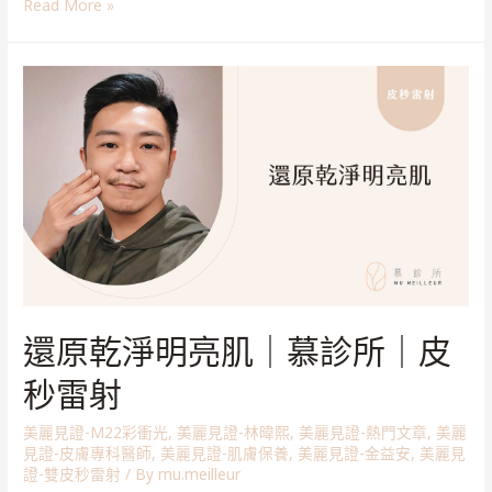
Read More »
還原乾淨明亮肌｜慕診所｜皮
秒雷射
美麗見證-M22彩衝光
,
美麗見證-林暐熙
,
美麗見證-熱門文章
,
美麗
見證-皮膚專科醫師
,
美麗見證-肌膚保養
,
美麗見證-金益安
,
美麗見
證-雙皮秒雷射
/ By
mu.meilleur