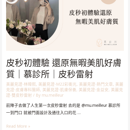
皮秒初體驗 還原無暇美肌好膚
質｜慕診所｜皮秒雷射
美麗見證-林暐熙
,
美麗見證-M22彩衝光
,
美麗見證-熱門文章
,
美麗
見證-皮膚專科醫師
,
美麗見證-肌膚保養
,
美麗見證-金益安
,
美麗見
證-雙皮秒雷射
/ By
mu.meilleur
前陣子去做了人生第一次皮秒雷射 去的是 @mu.meilleur 慕診所
一到門口 就被門面設計及通往入口的花 …
Read More »