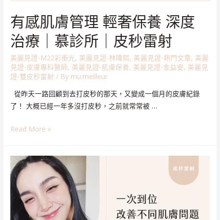
有感肌膚管理 輕奢保養 深度
治療｜慕診所｜皮秒雷射
美麗見證-M22彩衝光
,
美麗見證-林暐熙
,
美麗見證-熱門文章
,
美麗
見證-皮膚專科醫師
,
美麗見證-肌膚保養
,
美麗見證-金益安
,
美麗見
證-雙皮秒雷射
/ By
mu.meilleur
從昨天一路回顧到去打皮秒的那天，又變成一個月的皮膚紀錄
了！ 大概已經一年多沒打皮秒，之前就常常被 …
Read More »