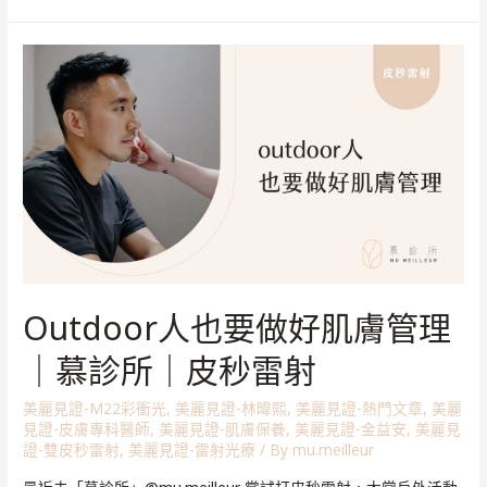
Outdoor人也要做好肌膚管理
｜慕診所｜皮秒雷射
美麗見證-M22彩衝光
,
美麗見證-林暐熙
,
美麗見證-熱門文章
,
美麗
見證-皮膚專科醫師
,
美麗見證-肌膚保養
,
美麗見證-金益安
,
美麗見
證-雙皮秒雷射
,
美麗見證-雷射光療
/ By
mu.meilleur