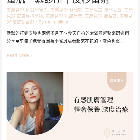
美麗見證-M22彩衝光
,
美麗見證-林暐熙
,
美麗見證-熱門文章
,
美麗
見證-皮膚專科醫師
,
美麗見證-肌膚保養
,
美麗見證-金益安
,
美麗見
證-雙皮秒雷射
/ By
mu.meilleur
默默的打完皮秒也兩個多月了～今天自拍的太滿意趕緊來跟妳們
分享❤️前陣子總覺得因為小雀斑臉看起來花花的，膚色也沒 …
Read More »