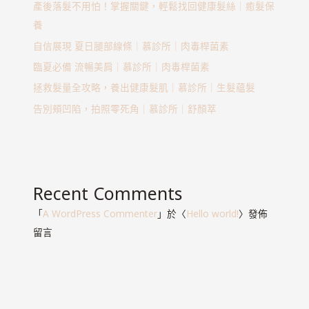
產後落髮不用怕！掌握關鍵，輕鬆找回健康髮絲｜癒髮保
養
自信展現 夏日腿部線條｜慕診所｜肉毒桿菌素
臨夏必備 流暢美肩｜慕診所｜肉毒桿菌素
拯救髮量全攻略，養出健康髮肌｜慕診所｜生髮蘊髮
告別頰凹陷，拍照零死角｜慕診所｜舒顏萃
Recent Comments
「
A WordPress Commenter
」於〈
Hello world!
〉發佈
留言