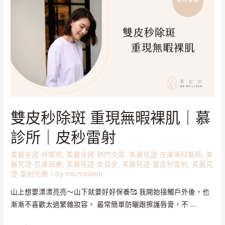
雙皮秒除斑 重現無暇裸肌｜慕
診所｜皮秒雷射
美麗見證-林暐熙
,
美麗見證-熱門文章
,
美麗見證-皮膚專科醫師
,
美
麗見證-肌膚保養
,
美麗見證-金益安
,
美麗見證-雙皮秒雷射
,
美麗見
證-雷射光療
/ By
mu.meilleur
山上想要漂漂亮亮～山下就要好好保養🥰 我開始接觸戶外後，也
漸漸不喜歡太過繁雜妝容。 最常簡單防曬跟擦護唇膏，不 …