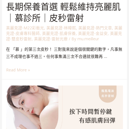
長期保養首選 輕鬆維持亮麗肌
｜慕診所｜皮秒雷射
美麗見證-M22彩衝光
,
美麗見證-林暐熙
,
美麗見證-熱門文章
,
美麗
見證-皮膚專科醫師
,
美麗見證-肌膚保養
,
美麗見證-金益安
,
美麗見
證-雙皮秒雷射
,
美麗見證-雷射光療
/ By
mu.meilleur
在 「慕 」的第三次皮秒！ 三對我來說是個很關鍵的數字，凡事無
三不成理也事不過三。任何事集滿三次不合適就很難再 …
Read More »