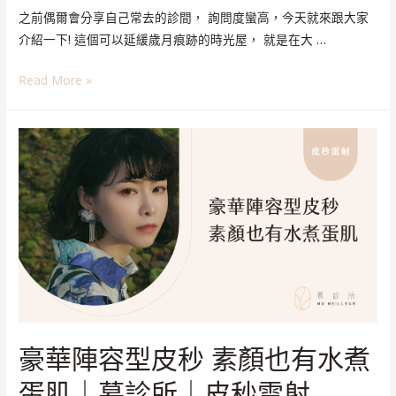
之前偶爾會分享自己常去的診間， 詢問度蠻高，今天就來跟大家
介紹一下! 這個可以延緩歲月痕跡的時光屋， 就是在大 …
Read More »
豪華陣容型皮秒 素顏也有水煮
蛋肌｜慕診所｜皮秒雷射