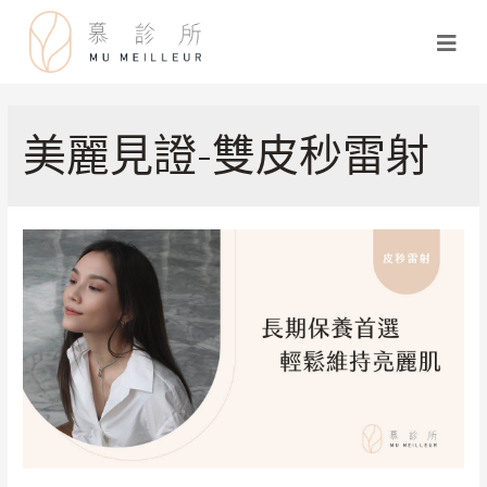
美麗見證-雙皮秒雷射