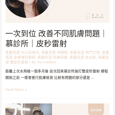
一次到位 改善不同肌膚問題｜
慕診所｜皮秒雷射
美麗見證-M22彩衝光
,
美麗見證-林暐熙
,
美麗見證-熱門文章
,
美麗
見證-皮膚專科醫師
,
美麗見證-肌膚保養
,
美麗見證-金益安
,
美麗見
證-雙皮秒雷射
/ By
mu.meilleur
距離上次水飛梭一個多月後 這次回來慕診所施打雙皮秒雷射 療程
開始之前 一樣會進行肌膚檢測 比較有問題的部分還是 …
Read More »