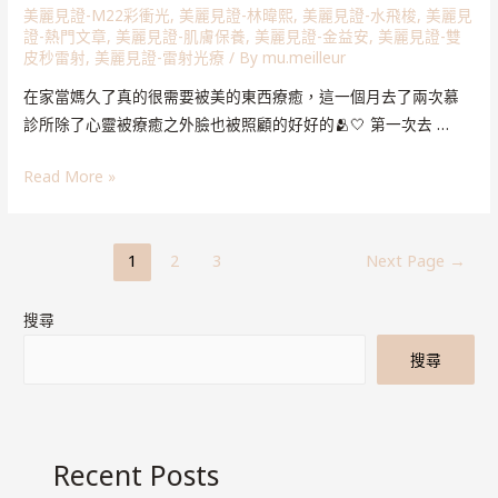
美麗見證-M22彩衝光
,
美麗見證-林暐熙
,
美麗見證-水飛梭
,
美麗見
證-熱門文章
,
美麗見證-肌膚保養
,
美麗見證-金益安
,
美麗見證-雙
皮秒雷射
,
美麗見證-雷射光療
/ By
mu.meilleur
在家當媽久了真的很需要被美的東西療癒，這一個月去了兩次慕
診所除了心靈被療癒之外臉也被照顧的好好的🫂🤍 第一次去 …
Read More »
1
2
3
Next Page
→
搜尋
搜尋
Recent Posts