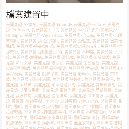
檔案建置中
美麗見證-AP雷射
,
美麗見證-Embody
,
美麗見證-Emface
,
美麗見
證-Emfusion
,
美麗見證-LLLT
,
美麗見證-M22彩衝光
,
美麗見證-
Ondapro
,
美麗見證-VenusBliss
,
美麗見證-倍克脂
,
美麗見證-呂曜
宇醫師
,
美麗見證-周祐汝醫師
,
美麗見證-喬雅露
,
美麗見證-崔美怡
醫師
,
美麗見證-得美微針筆
,
美麗見證-德瑪莎水光針
,
美麗見證-拉
提緊緻
,
美麗見證-提眼瞼肌手術
,
美麗見證-林暐熙
,
美麗見證-水飛
梭
,
美麗見證-洢蓮絲
,
美麗見證-潔比爾
,
美麗見證-無雙電波
,
美麗
見證-熱門文章
,
美麗見證-玻尿酸
,
美麗見證-生髮蘊髮
,
美麗見證-
皮膚專科醫師
,
美麗見證-矽谷電波
,
美麗見證-索夫波
,
美麗見證-肉
毒桿菌素
,
美麗見證-肌膚保養
,
美麗見證-舒顏萃
,
美麗見證-英特
波
,
美麗見證-訊聯外泌體
,
美麗見證-逆時針
,
美麗見證-逆齡星
,
美
麗見證-金益安
,
美麗見證-鉑金泡泡菲秀
,
美麗見證-雙皮秒雷射
,
美
麗見證-雙眼皮手術
,
美麗見證-雷射光療
,
美麗見證-面部微整
,
美麗
見證-音波拉提
,
美麗見證-體態雕塑
,
美麗見證-鳳凰電波
,
美麗見
證-黃俊硯
,
醫師專欄-Embody
,
醫師專欄-VenusBliss
,
醫師專欄-呂
曜宇醫師
,
醫師專欄-崔美怡醫師
,
醫師專欄-張至德醫師
,
醫師專欄-
拉提緊緻
,
醫師專欄-提眼瞼肌手術
,
醫師專欄-林暐熙醫師
,
醫師專
欄-熱門文章
,
醫師專欄-皮膚專科醫師
,
醫師專欄-總覽
,
醫師專欄-
肌膚保養
,
醫師專欄-逆齡星
,
醫師專欄-金益安醫師
,
醫師專欄-雙眼
皮手術
,
醫師專欄-雷射光療
,
醫師專欄-面部微整
,
醫師專欄-黃俊硯