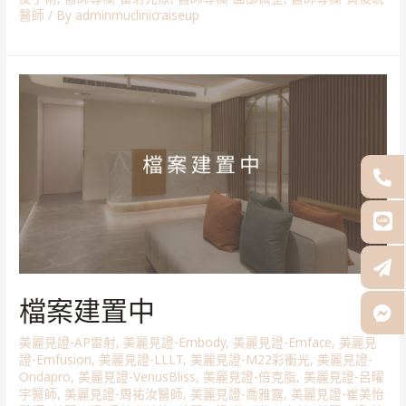
醫師
/ By
adminmuclinicraiseup
檔案建置中
美麗見證-AP雷射
,
美麗見證-Embody
,
美麗見證-Emface
,
美麗見
證-Emfusion
,
美麗見證-LLLT
,
美麗見證-M22彩衝光
,
美麗見證-
Ondapro
,
美麗見證-VenusBliss
,
美麗見證-倍克脂
,
美麗見證-呂曜
宇醫師
,
美麗見證-周祐汝醫師
,
美麗見證-喬雅露
,
美麗見證-崔美怡