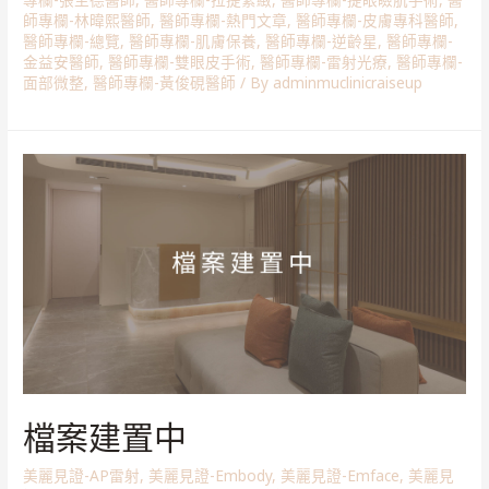
師專欄-林暐熙醫師
,
醫師專欄-熱門文章
,
醫師專欄-皮膚專科醫師
,
醫師專欄-總覽
,
醫師專欄-肌膚保養
,
醫師專欄-逆齡星
,
醫師專欄-
金益安醫師
,
醫師專欄-雙眼皮手術
,
醫師專欄-雷射光療
,
醫師專欄-
面部微整
,
醫師專欄-黃俊硯醫師
/ By
adminmuclinicraiseup
檔案建置中
美麗見證-AP雷射
,
美麗見證-Embody
,
美麗見證-Emface
,
美麗見