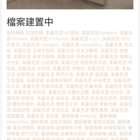
檔案建置中
醫師專欄-拉提緊緻
,
美麗見證-AP雷射
,
美麗見證-Embody
,
美麗見
證-Emface
,
美麗見證-Emfusion
,
美麗見證-LLLT
,
美麗見證-M22
彩衝光
,
美麗見證-Ondapro
,
美麗見證-VenusBliss
,
美麗見證-倍克
脂
,
美麗見證-呂曜宇醫師
,
美麗見證-周祐汝醫師
,
美麗見證-喬雅
露
,
美麗見證-崔美怡醫師
,
美麗見證-得美微針筆
,
美麗見證-德瑪莎
水光針
,
美麗見證-拉提緊緻
,
美麗見證-提眼瞼肌手術
,
美麗見證-林
暐熙
,
美麗見證-水飛梭
,
美麗見證-洢蓮絲
,
美麗見證-潔比爾
,
美麗
見證-無雙電波
,
美麗見證-熱門文章
,
美麗見證-玻尿酸
,
美麗見證-
生髮蘊髮
,
美麗見證-皮膚專科醫師
,
美麗見證-矽谷電波
,
美麗見證-
索夫波
,
美麗見證-肉毒桿菌素
,
美麗見證-肌膚保養
,
美麗見證-舒顏
萃
,
美麗見證-英特波
,
美麗見證-訊聯外泌體
,
美麗見證-逆時針
,
美
麗見證-逆齡星
,
美麗見證-金益安
,
美麗見證-鉑金泡泡菲秀
,
美麗見
證-雙皮秒雷射
,
美麗見證-雙眼皮手術
,
美麗見證-雷射光療
,
美麗見
證-面部微整
,
美麗見證-音波拉提
,
美麗見證-體態雕塑
,
美麗見證-
鳳凰電波
,
美麗見證-黃俊硯
,
醫師專欄-Embody
,
醫師專欄-
VenusBliss
,
醫師專欄-呂曜宇醫師
,
醫師專欄-崔美怡醫師
,
醫師專
欄-張至德醫師
,
醫師專欄-提眼瞼肌手術
,
醫師專欄-林暐熙醫師
,
醫
師專欄-熱門文章
,
醫師專欄-皮膚專科醫師
,
醫師專欄-總覽
,
醫師專
欄-肌膚保養
,
醫師專欄-逆齡星
,
醫師專欄-金益安醫師
,
醫師專欄-