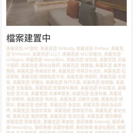
檔案建置中
美麗見證-AP雷射
,
美麗見證-Embody
,
美麗見證-Emface
,
美麗見
證-Emfusion
,
美麗見證-LLLT
,
美麗見證-M22彩衝光
,
美麗見證-
Ondapro
,
美麗見證-VenusBliss
,
美麗見證-倍克脂
,
美麗見證-呂曜
宇醫師
,
美麗見證-周祐汝醫師
,
美麗見證-喬雅露
,
美麗見證-崔美怡
醫師
,
美麗見證-得美微針筆
,
美麗見證-德瑪莎水光針
,
美麗見證-拉
提緊緻
,
美麗見證-提眼瞼肌手術
,
美麗見證-林暐熙
,
美麗見證-水飛
梭
,
美麗見證-洢蓮絲
,
美麗見證-熱門文章
,
美麗見證-玻尿酸
,
美麗
見證-生髮蘊髮
,
美麗見證-皮膚專科醫師
,
美麗見證-矽谷電波
,
美麗
見證-索夫波
,
美麗見證-肉毒桿菌素
,
美麗見證-肌膚保養
,
美麗見
證-舒顏萃
,
美麗見證-英特波
,
美麗見證-訊聯外泌體
,
美麗見證-逆
時針
,
美麗見證-逆齡星
,
美麗見證-金益安
,
美麗見證-鉑金泡泡菲
秀
,
美麗見證-雙皮秒雷射
,
美麗見證-雙眼皮手術
,
美麗見證-雷射光
療
,
美麗見證-面部微整
,
美麗見證-音波拉提
,
美麗見證-體態雕塑
,
美麗見證-鳳凰電波
,
美麗見證-黃俊硯
,
醫師專欄-Embody
,
醫師專
欄-VenusBliss
,
醫師專欄-呂曜宇醫師
,
醫師專欄-崔美怡醫師
,
醫師
專欄-張至德醫師
,
醫師專欄-拉提緊緻
,
醫師專欄-提眼瞼肌手術
,
醫