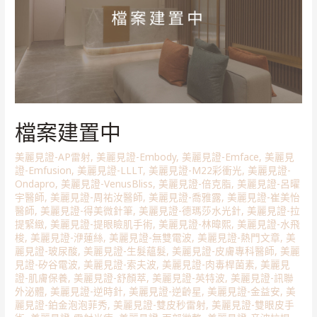
檔案建置中
美麗見證-AP雷射
,
美麗見證-Embody
,
美麗見證-Emface
,
美麗見
證-Emfusion
,
美麗見證-LLLT
,
美麗見證-M22彩衝光
,
美麗見證-
Ondapro
,
美麗見證-VenusBliss
,
美麗見證-倍克脂
,
美麗見證-呂曜
宇醫師
,
美麗見證-周祐汝醫師
,
美麗見證-喬雅露
,
美麗見證-崔美怡
醫師
,
美麗見證-得美微針筆
,
美麗見證-德瑪莎水光針
,
美麗見證-拉
提緊緻
,
美麗見證-提眼瞼肌手術
,
美麗見證-林暐熙
,
美麗見證-水飛
梭
,
美麗見證-洢蓮絲
,
美麗見證-無雙電波
,
美麗見證-熱門文章
,
美
麗見證-玻尿酸
,
美麗見證-生髮蘊髮
,
美麗見證-皮膚專科醫師
,
美麗
見證-矽谷電波
,
美麗見證-索夫波
,
美麗見證-肉毒桿菌素
,
美麗見
證-肌膚保養
,
美麗見證-舒顏萃
,
美麗見證-英特波
,
美麗見證-訊聯
外泌體
,
美麗見證-逆時針
,
美麗見證-逆齡星
,
美麗見證-金益安
,
美
麗見證-鉑金泡泡菲秀
,
美麗見證-雙皮秒雷射
,
美麗見證-雙眼皮手