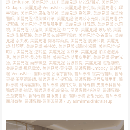
證-Emfusion
,
美麗見證-LLLT
,
美麗見證-M22彩衝光
,
美麗見證-
Ondapro
,
美麗見證-VenusBliss
,
美麗見證-倍克脂
,
美麗見證-呂曜
宇醫師
,
美麗見證-周祐汝醫師
,
美麗見證-喬雅露
,
美麗見證-崔美怡
醫師
,
美麗見證-得美微針筆
,
美麗見證-德瑪莎水光針
,
美麗見證-拉
提緊緻
,
美麗見證-提眼瞼肌手術
,
美麗見證-林暐熙
,
美麗見證-水飛
梭
,
美麗見證-洢蓮絲
,
美麗見證-熱門文章
,
美麗見證-玻尿酸
,
美麗
見證-生髮蘊髮
,
美麗見證-皮膚專科醫師
,
美麗見證-矽谷電波
,
美麗
見證-索夫波
,
美麗見證-肉毒桿菌素
,
美麗見證-肌膚保養
,
美麗見
證-舒顏萃
,
美麗見證-英特波
,
美麗見證-訊聯外泌體
,
美麗見證-逆
時針
,
美麗見證-逆齡星
,
美麗見證-金益安
,
美麗見證-鉑金泡泡菲
秀
,
美麗見證-雙皮秒雷射
,
美麗見證-雙眼皮手術
,
美麗見證-雷射光
療
,
美麗見證-面部微整
,
美麗見證-音波拉提
,
美麗見證-體態雕塑
,
美麗見證-鳳凰電波
,
美麗見證-黃俊硯
,
醫師專欄-Embody
,
醫師專
欄-VenusBliss
,
醫師專欄-呂曜宇醫師
,
醫師專欄-崔美怡醫師
,
醫師
專欄-張至德醫師
,
醫師專欄-拉提緊緻
,
醫師專欄-提眼瞼肌手術
,
醫
師專欄-林暐熙醫師
,
醫師專欄-熱門文章
,
醫師專欄-皮膚專科醫師
,
醫師專欄-總覽
,
醫師專欄-肌膚保養
,
醫師專欄-逆齡星
,
醫師專欄-
金益安醫師
,
醫師專欄-雙眼皮手術
,
醫師專欄-雷射光療
,
醫師專欄-
面部微整
,
醫師專欄-黃俊硯醫師
/ By
adminmuclinicraiseup