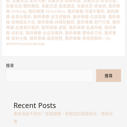
術
,
美麗見證-雷射光療
,
美麗見證-面部微整
,
美麗見證-音波拉提
,
美麗見證-體態雕塑
,
美麗見證-鳳凰電波
,
美麗見證-黃俊硯
,
醫師專
欄-Embody
,
醫師專欄-VenusBliss
,
醫師專欄-呂曜宇醫師
,
醫師專
欄-崔美怡醫師
,
醫師專欄-張至德醫師
,
醫師專欄-拉提緊緻
,
醫師專
欄-提眼瞼肌手術
,
醫師專欄-林暐熙醫師
,
醫師專欄-熱門文章
,
醫師
專欄-皮膚專科醫師
,
醫師專欄-總覽
,
醫師專欄-肌膚保養
,
醫師專
欄-逆齡星
,
醫師專欄-金益安醫師
,
醫師專欄-雙眼皮手術
,
醫師專
欄-雷射光療
,
醫師專欄-面部微整
,
醫師專欄-黃俊硯醫師
/ By
adminmuclinicraiseup
搜尋
搜尋
Recent Posts
產後落髮不用怕！掌握關鍵，輕鬆找回健康髮絲｜癒髮保
養