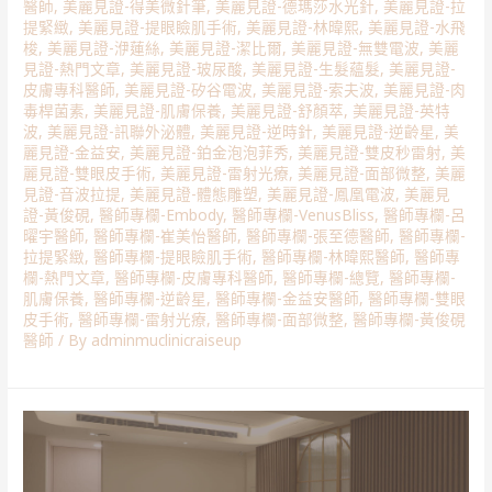
醫師
,
美麗見證-得美微針筆
,
美麗見證-德瑪莎水光針
,
美麗見證-拉
提緊緻
,
美麗見證-提眼瞼肌手術
,
美麗見證-林暐熙
,
美麗見證-水飛
梭
,
美麗見證-洢蓮絲
,
美麗見證-潔比爾
,
美麗見證-無雙電波
,
美麗
見證-熱門文章
,
美麗見證-玻尿酸
,
美麗見證-生髮蘊髮
,
美麗見證-
皮膚專科醫師
,
美麗見證-矽谷電波
,
美麗見證-索夫波
,
美麗見證-肉
毒桿菌素
,
美麗見證-肌膚保養
,
美麗見證-舒顏萃
,
美麗見證-英特
波
,
美麗見證-訊聯外泌體
,
美麗見證-逆時針
,
美麗見證-逆齡星
,
美
麗見證-金益安
,
美麗見證-鉑金泡泡菲秀
,
美麗見證-雙皮秒雷射
,
美
麗見證-雙眼皮手術
,
美麗見證-雷射光療
,
美麗見證-面部微整
,
美麗
見證-音波拉提
,
美麗見證-體態雕塑
,
美麗見證-鳳凰電波
,
美麗見
證-黃俊硯
,
醫師專欄-Embody
,
醫師專欄-VenusBliss
,
醫師專欄-呂
曜宇醫師
,
醫師專欄-崔美怡醫師
,
醫師專欄-張至德醫師
,
醫師專欄-
拉提緊緻
,
醫師專欄-提眼瞼肌手術
,
醫師專欄-林暐熙醫師
,
醫師專
欄-熱門文章
,
醫師專欄-皮膚專科醫師
,
醫師專欄-總覽
,
醫師專欄-
肌膚保養
,
醫師專欄-逆齡星
,
醫師專欄-金益安醫師
,
醫師專欄-雙眼
皮手術
,
醫師專欄-雷射光療
,
醫師專欄-面部微整
,
醫師專欄-黃俊硯
醫師
/ By
adminmuclinicraiseup