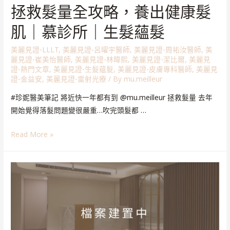
拯救髮量全攻略，養出健康髮
肌｜慕診所｜生髮蘊髮
美麗見證-LLLT
,
美麗見證-呂曜宇醫師
,
美麗見證-周祐汝醫師
,
美
麗見證-崔美怡醫師
,
美麗見證-林暐熙
,
美麗見證-潔比爾
,
美麗見
證-熱門文章
,
美麗見證-生髮蘊髮
,
美麗見證-皮膚專科醫師
,
美麗見
證-金益安
,
美麗見證-雷射光療
/ By
mu.meilleur
#珍妮醫美筆記 將近快一年都有到 @mu.meilleur 拯救髮量 去年
開始覺得落髮問題變很嚴重…吹完頭髮都 …
Read More »