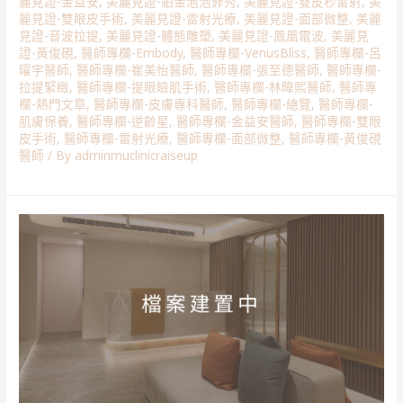
麗見證-金益安
,
美麗見證-鉑金泡泡菲秀
,
美麗見證-雙皮秒雷射
,
美
麗見證-雙眼皮手術
,
美麗見證-雷射光療
,
美麗見證-面部微整
,
美麗
見證-音波拉提
,
美麗見證-體態雕塑
,
美麗見證-鳳凰電波
,
美麗見
證-黃俊硯
,
醫師專欄-Embody
,
醫師專欄-VenusBliss
,
醫師專欄-呂
曜宇醫師
,
醫師專欄-崔美怡醫師
,
醫師專欄-張至德醫師
,
醫師專欄-
拉提緊緻
,
醫師專欄-提眼瞼肌手術
,
醫師專欄-林暐熙醫師
,
醫師專
欄-熱門文章
,
醫師專欄-皮膚專科醫師
,
醫師專欄-總覽
,
醫師專欄-
肌膚保養
,
醫師專欄-逆齡星
,
醫師專欄-金益安醫師
,
醫師專欄-雙眼
皮手術
,
醫師專欄-雷射光療
,
醫師專欄-面部微整
,
醫師專欄-黃俊硯
醫師
/ By
adminmuclinicraiseup