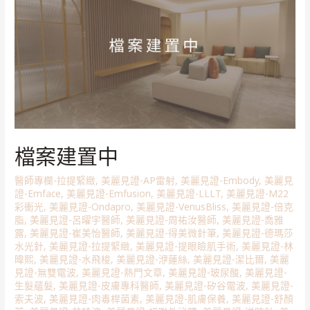
檔案建置中
醫師專欄-拉提緊緻
,
美麗見證-AP雷射
,
美麗見證-Embody
,
美麗見
證-Emface
,
美麗見證-Emfusion
,
美麗見證-LLLT
,
美麗見證-M22
彩衝光
,
美麗見證-Ondapro
,
美麗見證-VenusBliss
,
美麗見證-倍克
脂
,
美麗見證-呂曜宇醫師
,
美麗見證-周祐汝醫師
,
美麗見證-喬雅
露
,
美麗見證-崔美怡醫師
,
美麗見證-得美微針筆
,
美麗見證-德瑪莎
水光針
,
美麗見證-拉提緊緻
,
美麗見證-提眼瞼肌手術
,
美麗見證-林
暐熙
,
美麗見證-水飛梭
,
美麗見證-洢蓮絲
,
美麗見證-潔比爾
,
美麗
見證-無雙電波
,
美麗見證-熱門文章
,
美麗見證-玻尿酸
,
美麗見證-
生髮蘊髮
,
美麗見證-皮膚專科醫師
,
美麗見證-矽谷電波
,
美麗見證-
索夫波
,
美麗見證-肉毒桿菌素
,
美麗見證-肌膚保養
,
美麗見證-舒顏