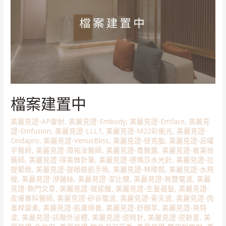
檔案建置中
美麗見證-AP雷射
,
美麗見證-Embody
,
美麗見證-Emface
,
美麗見
證-Emfusion
,
美麗見證-LLLT
,
美麗見證-M22彩衝光
,
美麗見證-
Ondapro
,
美麗見證-VenusBliss
,
美麗見證-倍克脂
,
美麗見證-呂曜
宇醫師
,
美麗見證-周祐汝醫師
,
美麗見證-喬雅露
,
美麗見證-崔美怡
醫師
,
美麗見證-得美微針筆
,
美麗見證-德瑪莎水光針
,
美麗見證-拉
提緊緻
,
美麗見證-提眼瞼肌手術
,
美麗見證-林暐熙
,
美麗見證-水飛
梭
,
美麗見證-洢蓮絲
,
美麗見證-潔比爾
,
美麗見證-無雙電波
,
美麗
見證-熱門文章
,
美麗見證-玻尿酸
,
美麗見證-生髮蘊髮
,
美麗見證-
皮膚專科醫師
,
美麗見證-矽谷電波
,
美麗見證-索夫波
,
美麗見證-肉
毒桿菌素
,
美麗見證-肌膚保養
,
美麗見證-舒顏萃
,
美麗見證-英特
波
,
美麗見證-訊聯外泌體
,
美麗見證-逆時針
,
美麗見證-逆齡星
,
美