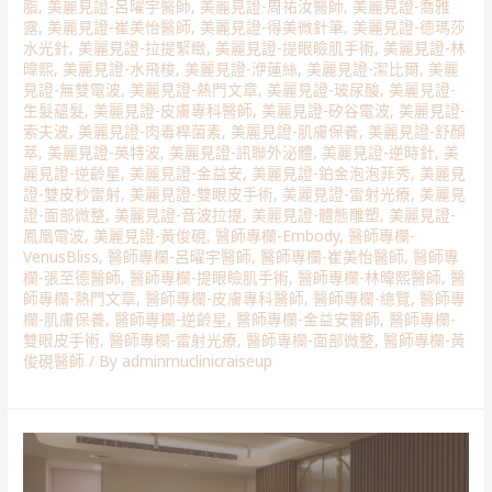
脂
,
美麗見證-呂曜宇醫師
,
美麗見證-周祐汝醫師
,
美麗見證-喬雅
露
,
美麗見證-崔美怡醫師
,
美麗見證-得美微針筆
,
美麗見證-德瑪莎
水光針
,
美麗見證-拉提緊緻
,
美麗見證-提眼瞼肌手術
,
美麗見證-林
暐熙
,
美麗見證-水飛梭
,
美麗見證-洢蓮絲
,
美麗見證-潔比爾
,
美麗
見證-無雙電波
,
美麗見證-熱門文章
,
美麗見證-玻尿酸
,
美麗見證-
生髮蘊髮
,
美麗見證-皮膚專科醫師
,
美麗見證-矽谷電波
,
美麗見證-
索夫波
,
美麗見證-肉毒桿菌素
,
美麗見證-肌膚保養
,
美麗見證-舒顏
萃
,
美麗見證-英特波
,
美麗見證-訊聯外泌體
,
美麗見證-逆時針
,
美
麗見證-逆齡星
,
美麗見證-金益安
,
美麗見證-鉑金泡泡菲秀
,
美麗見
證-雙皮秒雷射
,
美麗見證-雙眼皮手術
,
美麗見證-雷射光療
,
美麗見
證-面部微整
,
美麗見證-音波拉提
,
美麗見證-體態雕塑
,
美麗見證-
鳳凰電波
,
美麗見證-黃俊硯
,
醫師專欄-Embody
,
醫師專欄-
VenusBliss
,
醫師專欄-呂曜宇醫師
,
醫師專欄-崔美怡醫師
,
醫師專
欄-張至德醫師
,
醫師專欄-提眼瞼肌手術
,
醫師專欄-林暐熙醫師
,
醫
師專欄-熱門文章
,
醫師專欄-皮膚專科醫師
,
醫師專欄-總覽
,
醫師專
欄-肌膚保養
,
醫師專欄-逆齡星
,
醫師專欄-金益安醫師
,
醫師專欄-
雙眼皮手術
,
醫師專欄-雷射光療
,
醫師專欄-面部微整
,
醫師專欄-黃
俊硯醫師
/ By
adminmuclinicraiseup