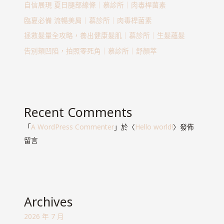
自信展現 夏日腿部線條｜慕診所｜肉毒桿菌素
臨夏必備 流暢美肩｜慕診所｜肉毒桿菌素
拯救髮量全攻略，養出健康髮肌｜慕診所｜生髮蘊髮
告別頰凹陷，拍照零死角｜慕診所｜舒顏萃
Recent Comments
「
A WordPress Commenter
」於〈
Hello world!
〉發佈
留言
Archives
2026 年 7 月