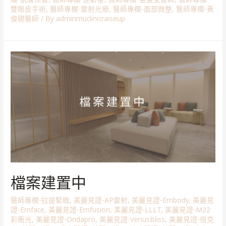
雙眼皮手術
,
醫師專欄-雷射光療
,
醫師專欄-面部微整
,
醫師專欄-黃
俊硯醫師
/ By
adminmuclinicraiseup
檔案建置中
醫師專欄-拉提緊緻
,
美麗見證-AP雷射
,
美麗見證-Embody
,
美麗見
證-Emface
,
美麗見證-Emfusion
,
美麗見證-LLLT
,
美麗見證-M22
彩衝光
,
美麗見證-Ondapro
,
美麗見證-VenusBliss
,
美麗見證-倍克