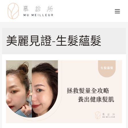
美麗見證-生髮蘊髮