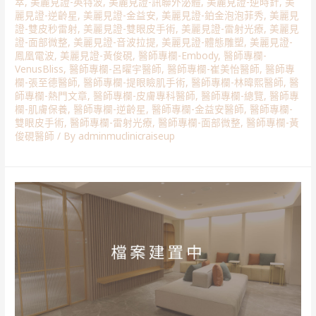
萃
,
美麗見證-英特波
,
美麗見證-訊聯外泌體
,
美麗見證-逆時針
,
美
麗見證-逆齡星
,
美麗見證-金益安
,
美麗見證-鉑金泡泡菲秀
,
美麗見
證-雙皮秒雷射
,
美麗見證-雙眼皮手術
,
美麗見證-雷射光療
,
美麗見
證-面部微整
,
美麗見證-音波拉提
,
美麗見證-體態雕塑
,
美麗見證-
鳳凰電波
,
美麗見證-黃俊硯
,
醫師專欄-Embody
,
醫師專欄-
VenusBliss
,
醫師專欄-呂曜宇醫師
,
醫師專欄-崔美怡醫師
,
醫師專
欄-張至德醫師
,
醫師專欄-提眼瞼肌手術
,
醫師專欄-林暐熙醫師
,
醫
師專欄-熱門文章
,
醫師專欄-皮膚專科醫師
,
醫師專欄-總覽
,
醫師專
欄-肌膚保養
,
醫師專欄-逆齡星
,
醫師專欄-金益安醫師
,
醫師專欄-
雙眼皮手術
,
醫師專欄-雷射光療
,
醫師專欄-面部微整
,
醫師專欄-黃
俊硯醫師
/ By
adminmuclinicraiseup