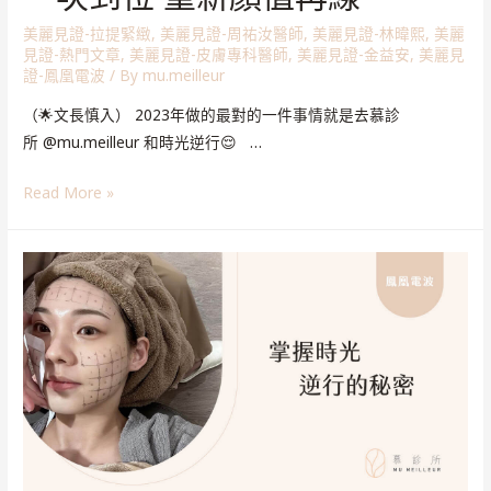
美麗見證-拉提緊緻
,
美麗見證-周祐汝醫師
,
美麗見證-林暐熙
,
美麗
見證-熱門文章
,
美麗見證-皮膚專科醫師
,
美麗見證-金益安
,
美麗見
證-鳳凰電波
/ By
mu.meilleur
（🌟文長慎入） 2023年做的最對的一件事情就是去慕診
所 @mu.meilleur 和時光逆行😌 …
Read More »