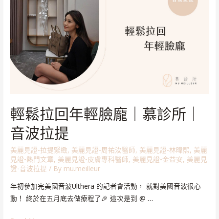
輕鬆拉回年輕臉龐｜慕診所｜
音波拉提
美麗見證-拉提緊緻
,
美麗見證-周祐汝醫師
,
美麗見證-林暐熙
,
美麗
見證-熱門文章
,
美麗見證-皮膚專科醫師
,
美麗見證-金益安
,
美麗見
證-音波拉提
/ By
mu.meilleur
年初參加完美國音波Ulthera 的記者會活動， 就對美國音波很心
動！ 終於在五月底去做療程了🎉 這次是到 @ …