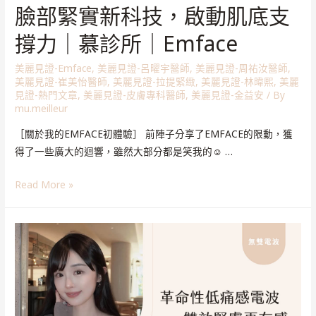
臉部緊實新科技，啟動肌底支
撐力｜慕診所｜Emface
美麗見證-Emface
,
美麗見證-呂曜宇醫師
,
美麗見證-周祐汝醫師
,
美麗見證-崔美怡醫師
,
美麗見證-拉提緊緻
,
美麗見證-林暐熙
,
美麗
見證-熱門文章
,
美麗見證-皮膚專科醫師
,
美麗見證-金益安
/ By
mu.meilleur
［關於我的EMFACE初體驗］ 前陣子分享了EMFACE的限動，獲
得了一些廣大的迴響，雖然大部分都是笑我的☺️ …
Read More »