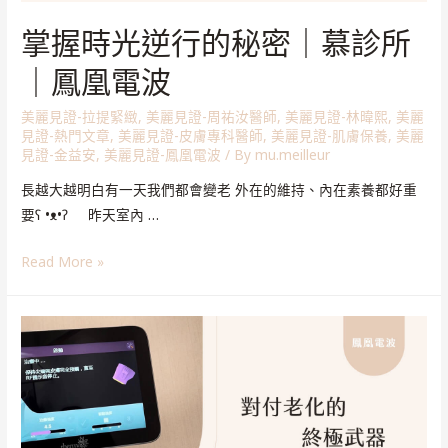
掌握時光逆行的秘密｜慕診所
｜鳳凰電波
美麗見證-拉提緊緻
,
美麗見證-周祐汝醫師
,
美麗見證-林暐熙
,
美麗
見證-熱門文章
,
美麗見證-皮膚專科醫師
,
美麗見證-肌膚保養
,
美麗
見證-金益安
,
美麗見證-鳳凰電波
/ By
mu.meilleur
長越大越明白有一天我們都會變老 外在的維持、內在素養都好重
要ʕ •ᴥ•ʔ 昨天室內 …
Read More »