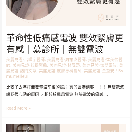
革命性低痛感電波 雙效緊膚更
有感｜慕診所｜無雙電波
美麗見證-呂曜宇醫師
,
美麗見證-周祐汝醫師
,
美麗見證-崔美怡醫
師
,
美麗見證-拉提緊緻
,
美麗見證-林暐熙
,
美麗見證-無雙電波
,
美
麗見證-熱門文章
,
美麗見證-皮膚專科醫師
,
美麗見證-金益安
/ By
mu.meilleur
比較了去年打無雙電波前後的照片 真的會嚇到耶！！！ 無雙電波
讓我很心動的原因 🪄相較於鳳凰電波 無雙電波的痛感 …
Read More »