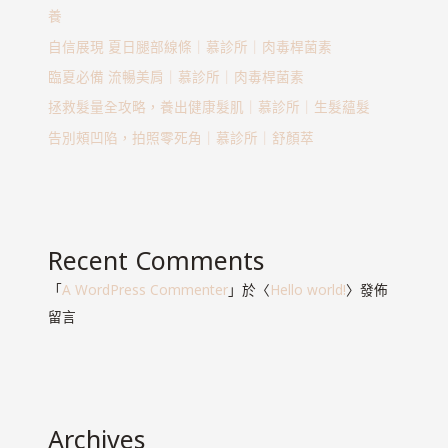
養
自信展現 夏日腿部線條｜慕診所｜肉毒桿菌素
臨夏必備 流暢美肩｜慕診所｜肉毒桿菌素
拯救髮量全攻略，養出健康髮肌｜慕診所｜生髮蘊髮
告別頰凹陷，拍照零死角｜慕診所｜舒顏萃
Recent Comments
「
A WordPress Commenter
」於〈
Hello world!
〉發佈
留言
Archives