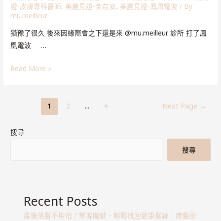
證-皮膚專科醫師
,
美麗見證-金益安
,
美麗見證-鳳凰電波
/ By
mu.meilleur
猶豫了很久 後來因緣際會之下還是來 @mu.meilleur 診所 打了鳳
凰電波 …
Read More »
1
2
...
4
Next Page
→
搜尋
搜尋
Recent Posts
產後落髮不用怕！掌握關鍵，輕鬆找回健康髮絲｜癒髮保