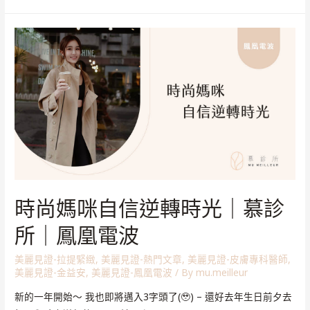
時尚媽咪自信逆轉時光｜慕診
所｜鳳凰電波
美麗見證-拉提緊緻
,
美麗見證-熱門文章
,
美麗見證-皮膚專科醫師
,
美麗見證-金益安
,
美麗見證-鳳凰電波
/ By
mu.meilleur
新的一年開始～ 我也即將邁入3字頭了(🥹) – 還好去年生日前夕去