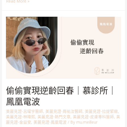
Read More »
偷偷實現逆齡回春｜慕診所｜
鳳凰電波
美麗見證-呂曜宇醫師
,
美麗見證-周祐汝醫師
,
美麗見證-拉提緊緻
,
美麗見證-林暐熙
,
美麗見證-熱門文章
,
美麗見證-皮膚專科醫師
,
美
麗見證-金益安
,
美麗見證-鳳凰電波
/ By
mu.meilleur