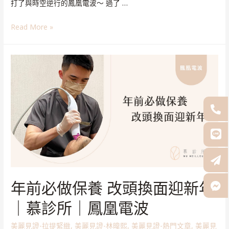
打了與時空逆行的鳳凰電波～ 過了 …
Read More »
年前必做保養 改頭換面迎新年
｜慕診所｜鳳凰電波
美麗見證-拉提緊緻
,
美麗見證-林暐熙
,
美麗見證-熱門文章
,
美麗見