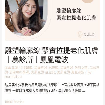
雕塑輪廓線 緊實拉提老化肌膚
｜慕診所｜鳳凰電波
美麗見證-拉提緊緻
,
美麗見證-林暐熙
,
美麗見證-熱門文章
,
美麗見
證-皮膚專科醫師
,
美麗見證-金益安
,
美麗見證-鳳凰電波
/ By
mu.meilleur
這篇要來分享我的鳳凰電波的成果啦！ #照片非常真實 #請不要被
嚇到 一直以來都有人陸續問我心得，真心覺得很推薦 …
Read More »