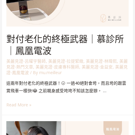
對付老化的終極武器｜慕診所
｜鳳凰電波
美麗見證-呂曜宇醫師
,
美麗見證-拉提緊緻
,
美麗見證-林暐熙
,
美麗
見證-熱門文章
,
美麗見證-皮膚專科醫師
,
美麗見證-金益安
,
美麗見
證-鳳凰電波
/ By
mu.meilleur
這兩年對付老化的終極武器！🌝 一過40絕對會垮，而且垮的跟雲
霄飛車一樣快!😂 之前親身感受垮垮不知該怎麼辦， …
Read More »