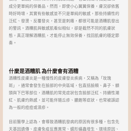
成分更單純的保養品，然而，即使小心翼翼保養，膚況卻依舊
時好時壞，其實有些敏感並不只是單純的敏感，那些持續性的
泛紅、發燙、反覆發炎，甚至是刺癢，都很可能是酒糟肌發出
的警訊。酒糟肌與敏感肌看似相似，卻是截然不同的肌膚狀
態，真正理解酒糟肌，才能停止無效保養，找回肌膚的穩定節
奏。
什麼是酒糟肌 為什麼會有酒糟
酒糟性皮膚炎是一種慢性的皮膚發炎疾病，又稱為「玫瑰
斑」，通常會發生在臉部的中央區域，包直括臉頰、鼻子、額
頭與下巴等部位，酒糟肌的常見症狀包含臉部泛紅、持續性潮
紅、肌膚灼熱感，並可能伴隨丘疹、膿皰等症狀，也常被誤認
為一般的痘痘或濕疹。
目前醫學上認為，會導致酒糟肌發病的原因有很多種，包含先
天基因遺傳、皮膚免疫反應異常、蠕形蟎蟲增生、環境原因、