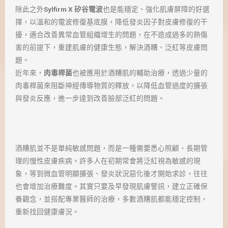
除此之外
Sylfirm X 矽谷電波
也是能穩定、強化肌膚屏障的好選
擇，以溫和的電波修復基底膜，降低發炎因子對皮膚修復的干
擾，適合改善異常血管組織增生的問題，在不造成過多的熱傷
害的前提下，重建肌膚的健康生態，解決酒糟、泛紅等皮膚問
題。
近年來，
肉毒桿菌
也被應用於酒糟肌的輔助治療，透過少量的
肉毒桿菌來阻斷神經傳導物質的釋放，以降低血管過度的擴張
與發炎反應，進一步達到改善臉部泛紅的問題。
酒糟肌並不是單純敏感問題，而是一種需要悉心照顧、長期管
理的慢性皮膚疾病。許多人在初期常會將泛紅視為敏感的現
象，等到微血管明顯擴張、發炎狀況惡化後才開始求診，往往
也會增加治療難度。其實只要及早發現肌膚警訊，建立正確保
養觀念，並搭配專業醫師的治療，多數酒糟肌都能穩定控制，
重新找回健康膚況。