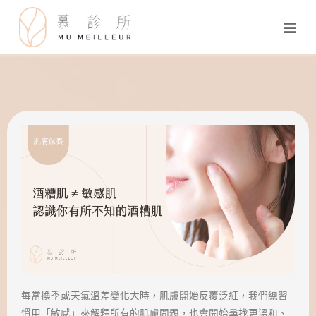
每當換季或天氣溫差變化大時，肌膚開始反覆泛紅，我們總習
慣用「敏感」來解釋所有的肌膚問題，也會開始尋找更溫和、