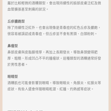
屬於比較輕微的酒糟類型，會出現持續性的臉部皮膚泛紅及微
血管擴張甚至刺痛的狀況。
丘疹膿皰型
除了持續性泛紅外，也會出現像是青春痘的紅色丘疹及膿皰，
很容易被誤認成青春痘，但丘疹並不會有黑頭、白頭粉刺。
鼻瘤型
鼻部皮膚與皮脂腺增厚，再加上長期發炎，導致鼻頭變得肥
厚、粗糙，形成凹凸不平的腫瘤狀，這種類型的酒糟通常好發
於男性患者。
眼睛型
酒糟肌也可能會影響到眼睛，導致眼瞼炎、角膜炎、虹膜炎等
症狀，有些人還會伴隨眼睛乾澀、紅腫、灼熱感等症狀。