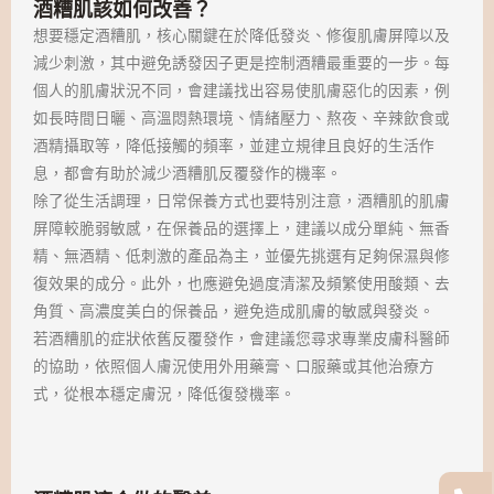
酒糟肌該如何改善？
想要穩定酒糟肌，核心關鍵在於降低發炎、修復肌膚屏障以及
減少刺激，其中避免誘發因子更是控制酒糟最重要的一步。每
個人的肌膚狀況不同，會建議找出容易使肌膚惡化的因素，例
如長時間日曬、高溫悶熱環境、情緒壓力、熬夜、辛辣飲食或
酒精攝取等，降低接觸的頻率，並建立規律且良好的生活作
息，都會有助於減少酒糟肌反覆發作的機率。
除了從生活調理，日常保養方式也要特別注意，酒糟肌的肌膚
屏障較脆弱敏感，在保養品的選擇上，建議以成分單純、無香
精、無酒精、低刺激的產品為主，並優先挑選有足夠保濕與修
復效果的成分。此外，也應避免過度清潔及頻繁使用酸類、去
角質、高濃度美白的保養品，避免造成肌膚的敏感與發炎。
若酒糟肌的症狀依舊反覆發作，會建議您尋求專業皮膚科醫師
的協助，依照個人膚況使用外用藥膏、口服藥或其他治療方
式，從根本穩定膚況，降低復發機率。