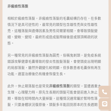
非瘢痕性落髮
相較於瘢痕性落髮，非瘢痕性落髮的毛囊結構仍存在，在多數
情況下是具可逆性的，最常見的類型包含雄性禿與女性雄性
禿，這種落髮與遺傳因素及男性荷爾蒙相關，會導致頭髮變
細、變軟、變短，最終形成造成髮際線後退或頭頂稀疏的狀
態。
另一種常見的非瘢痕性落髮為圓禿，俗稱鬼剃頭，是免疫系統
錯誤攻擊健康毛囊導致的發炎性脫髮落髮，會使頭皮出現明顯
的局部落髮，雖然外觀變化較明顯，但多數患者毛囊保有再生
功能，適當治療後仍有機會恢復生長。
此外，休止期落髮也是常見
非瘢痕性落髮
的類型，當遭遇重大
生理、心理壓力時，原先生長期的頭髮可能會提前進入休止
期，導致在短時間內大量掉髮，這種情況通常屬於暫時性落
髮，只要身體狀況復原後，頭髮多半能回到原本的生長週期。