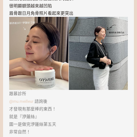
很明顯額頭越來越凹陷
眉骨跟日月角骨照片看起來更突出
跟慕診所
@mu.meilleur
諮詢後
才發現有那麼棒的東西！
就是『洢蓮絲』
圖一是做完洢蓮絲第五天
非常自然！