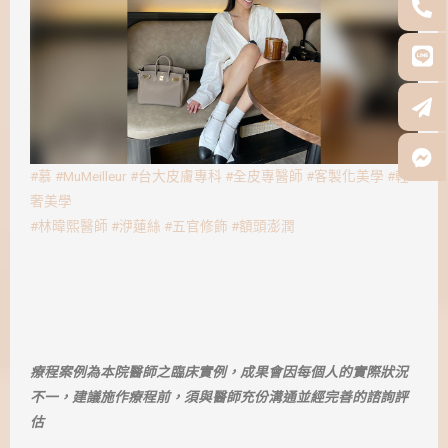
#慕
#MuMeilleur
#台大皮膚專科
#全皮專醫師
#客製化美學
#輕
奢美學
#林暐熙醫師
#洢蓮絲
#五官修飾
#額頭澎潤
療程案例為本院醫師之臨床實例，成果會因每個人的實際狀況
不一，建議施作療程前，須與醫師充份溝通並經完善的諮詢評
估