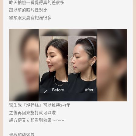
昨天拍照一看覺得真的差很多
跟以前的照片做對比
額頭跟夫妻宮飽滿很多
醫生說『洢蓮絲』可以維持3-4年
之後再回來施打就可以啦！
超方便又立即看到效果～～～
覺得超級滿意