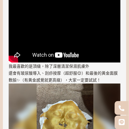
我最喜歡的是頂級，除了深層清潔保濕肌膚外
還會有玻尿酸導入、刮痧按摩（超舒服😌）和最後的黃金面膜
敷臉✨（有黃金感覺就更高級），大家一定要試試！