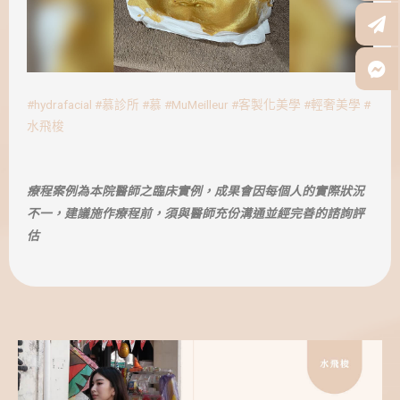
#hydrafacial
#慕診所
#慕
#MuMeilleur
#客製化美學
#輕奢美學
#
水飛梭
療程案例為本院醫師之臨床實例，成果會因每個人的實際狀況
不一，建議施作療程前，須與醫師充份溝通並經完善的諮詢評
估