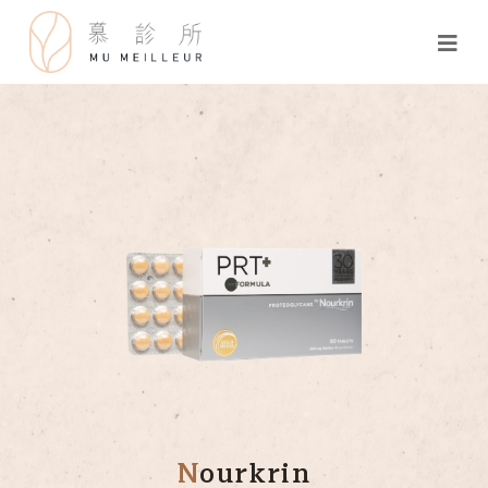
N
ourkrin